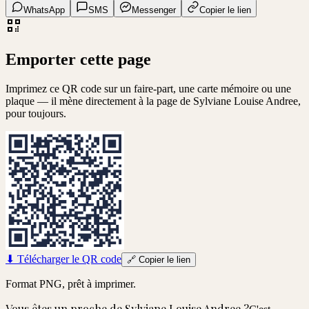
WhatsApp
SMS
Messenger
Copier le lien
Emporter cette page
Imprimez ce QR code sur un faire-part, une carte mémoire ou une
plaque — il mène directement à la page de
Sylviane Louise Andree
,
pour toujours.
⬇
Télécharger le QR code
🔗
Copier le lien
Format PNG, prêt à imprimer.
Vous êtes un proche de
Sylviane Louise Andree
?