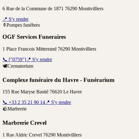
6 Rue de la Commune de 1871 76290 Montivilliers
📍
S'y rendre
⚱️
Pompes funèbres
OGF Services Funeraires
1 Place Francois Mitterrand 76290 Montivilliers
📞
["0759"]
📍
S'y rendre
🕊️
Crematorium
Complexe funéraire du Havre - Funérarium
155 Rue Maryse Bastié 76620 Le Havre
📞
+33 2 35 21 90 14
📍
S'y rendre
🪨
Marbrerie
Marbrerie Crevel
1 Rue Aldric Crevel 76290 Montivilliers