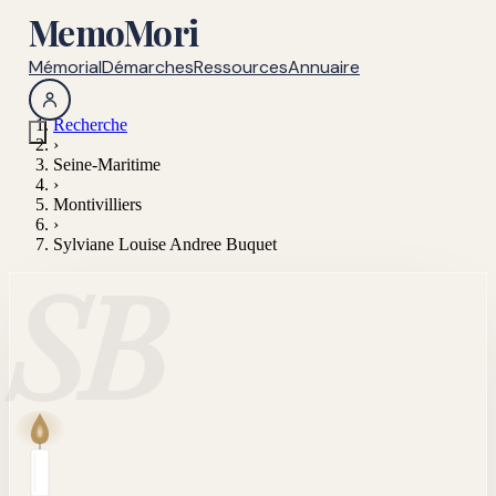
MemoMori
Mémorial
Démarches
Ressources
Annuaire
Recherche
›
Seine-Maritime
›
Montivilliers
›
Sylviane Louise Andree Buquet
SB