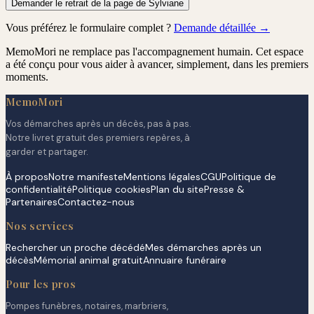
Demander le retrait de la page de Sylviane
Vous préférez le formulaire complet ?
Demande détaillée →
MemoMori ne remplace pas l'accompagnement humain. Cet espace
a été conçu pour vous aider à avancer, simplement, dans les premiers
moments.
MemoMori
Vos démarches après un décès, pas à pas.
Notre livret gratuit des premiers repères, à
garder et partager.
À propos
Notre manifeste
Mentions légales
CGU
Politique de
confidentialité
Politique cookies
Plan du site
Presse &
Partenaires
Contactez-nous
Nos services
Rechercher un proche décédé
Mes démarches après un
décès
Mémorial animal gratuit
Annuaire funéraire
Pour les pros
Pompes funèbres, notaires, marbriers,