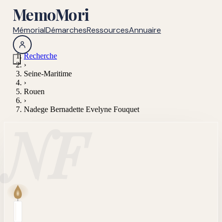
MemoMori
Mémorial
Démarches
Ressources
Annuaire
Recherche
›
Seine-Maritime
›
Rouen
›
Nadege Bernadette Evelyne Fouquet
NF