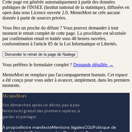
Cette page est générée automatiquement à partir des données
publiques de l'INSEE (Institut national de la statistique), diffusées en
open data sous Licence ouverte 2.0. MemoMori ne crée aucune
donnée à partir de sources privées.
Vous êtes un proche du défunt ?
Vous pouvez demander à tout
moment le retrait complet de cette page. La procédure est
sécurisée
par confirmation email
et traitée
sous 48 heures ouvrées
,
conformément à l'article 85 de la Loi Informatique et Libertés.
Demander le retrait de la page de Nadege
Vous préférez le formulaire complet ?
Demande détaillée →
MemoMori ne remplace pas l'accompagnement humain. Cet espace
a été conçu pour vous aider à avancer, simplement, dans les premiers
moments.
MemoMori
Vos démarches après un décès, pas à pas.
Notre livret gratuit des premiers repères, à
garder et partager.
À propos
Notre manifeste
Mentions légales
CGU
Politique de