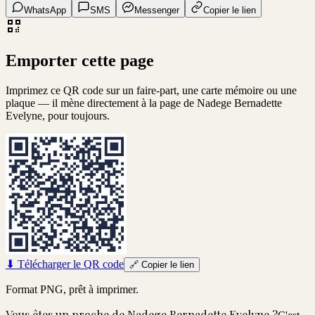
WhatsApp
SMS
Messenger
Copier le lien
Emporter cette page
Imprimez ce QR code sur un faire-part, une carte mémoire ou une
plaque — il mène directement à la page de
Nadege Bernadette
Evelyne
, pour toujours.
⬇
Télécharger le QR code
🔗
Copier le lien
Format PNG, prêt à imprimer.
Vous êtes un proche de
Nadege Bernadette Evelyne
?