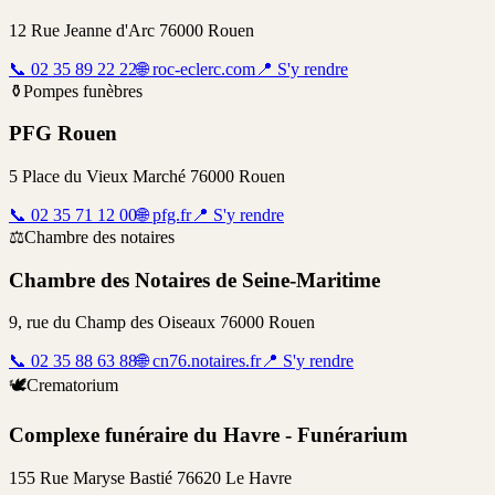
12 Rue Jeanne d'Arc 76000 Rouen
📞
02 35 89 22 22
🌐
roc-eclerc.com
📍
S'y rendre
⚱️
Pompes funèbres
PFG Rouen
5 Place du Vieux Marché 76000 Rouen
📞
02 35 71 12 00
🌐
pfg.fr
📍
S'y rendre
⚖️
Chambre des notaires
Chambre des Notaires de Seine-Maritime
9, rue du Champ des Oiseaux 76000 Rouen
📞
02 35 88 63 88
🌐
cn76.notaires.fr
📍
S'y rendre
🕊️
Crematorium
Complexe funéraire du Havre - Funérarium
155 Rue Maryse Bastié 76620 Le Havre