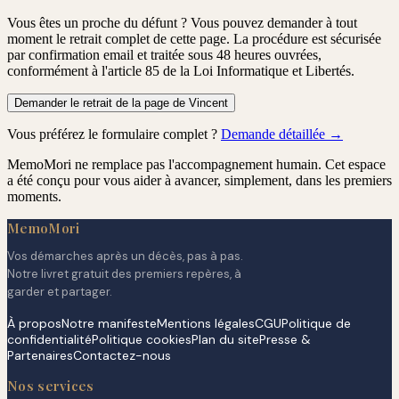
Vous êtes un proche du défunt ?
Vous pouvez demander à tout
moment le retrait complet de cette page. La procédure est
sécurisée
par confirmation email
et traitée
sous 48 heures ouvrées
,
conformément à l'article 85 de la Loi Informatique et Libertés.
Demander le retrait de la page de Vincent
Vous préférez le formulaire complet ?
Demande détaillée →
MemoMori ne remplace pas l'accompagnement humain. Cet espace
a été conçu pour vous aider à avancer, simplement, dans les premiers
moments.
MemoMori
Vos démarches après un décès, pas à pas.
Notre livret gratuit des premiers repères, à
garder et partager.
À propos
Notre manifeste
Mentions légales
CGU
Politique de
confidentialité
Politique cookies
Plan du site
Presse &
Partenaires
Contactez-nous
Nos services