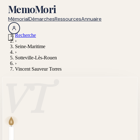
MemoMori
Mémorial
Démarches
Ressources
Annuaire
Recherche
›
Seine-Maritime
›
Sotteville-Lès-Rouen
›
Vincent Sauveur Torres
VT