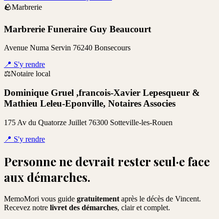
🪨
Marbrerie
Marbrerie Funeraire Guy Beaucourt
Avenue Numa Servin 76240 Bonsecours
📍
S'y rendre
⚖️
Notaire local
Dominique Gruel ,francois-Xavier Lepesqueur &
Mathieu Leleu-Eponville, Notaires Associes
175 Av du Quatorze Juillet 76300 Sotteville-les-Rouen
📍
S'y rendre
Personne ne devrait rester seul·e face
aux démarches.
MemoMori vous guide
gratuitement
après le décès de
Vincent
.
Recevez notre
livret des démarches
, clair et complet.