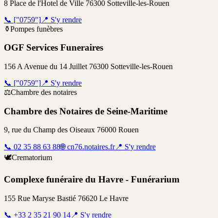
8 Place de l'Hotel de Ville 76300 Sotteville-les-Rouen
📞
["0759"]
📍
S'y rendre
⚱️
Pompes funèbres
OGF Services Funeraires
156 A Avenue du 14 Juillet 76300 Sotteville-les-Rouen
📞
["0759"]
📍
S'y rendre
⚖️
Chambre des notaires
Chambre des Notaires de Seine-Maritime
9, rue du Champ des Oiseaux 76000 Rouen
📞
02 35 88 63 88
🌐
cn76.notaires.fr
📍
S'y rendre
🕊️
Crematorium
Complexe funéraire du Havre - Funérarium
155 Rue Maryse Bastié 76620 Le Havre
📞
+33 2 35 21 90 14
📍
S'y rendre