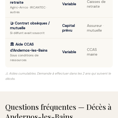
Caisses de
retraite
Variable
retraite
Agirc-Arrco · IRCANTEC ·
autres
🤝 Contrat obsèques /
Capital
Assureur ·
mutuelle
prévu
mutuelle
Si défunt avait souscrit
🏛️ Aide CCAS
CCAS
d'Andernos-les-Bains
Variable
mairie
Sous conditions de
ressources
⚠️ Aides cumulables. Demande à effectuer dans les 2 ans qui suivent le
décès.
Questions fréquentes — Décès à
Andernos-les-Bains