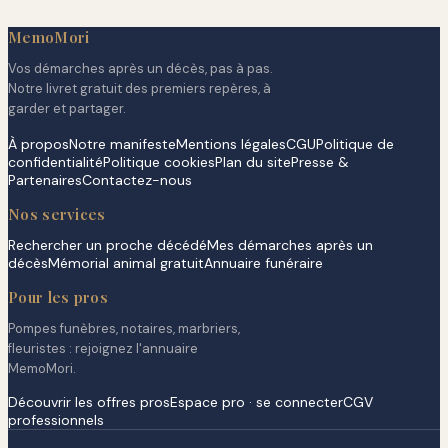
MemoMori
Vos démarches après un décès, pas à pas.
Notre livret gratuit des premiers repères, à
garder et partager.
À propos
Notre manifeste
Mentions légales
CGU
Politique de
confidentialité
Politique cookies
Plan du site
Presse &
Partenaires
Contactez-nous
Nos services
Rechercher un proche décédé
Mes démarches après un
décès
Mémorial animal gratuit
Annuaire funéraire
Pour les pros
Pompes funèbres, notaires, marbriers,
fleuristes : rejoignez l'annuaire
MemoMori.
Découvrir les offres pros
Espace pro · se connecter
CGV
professionnels