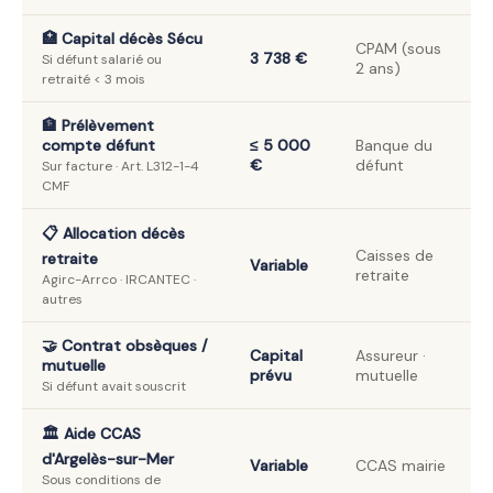
🏥 Capital décès Sécu
CPAM (sous
3 738 €
Si défunt salarié ou
2 ans)
retraité < 3 mois
🏦 Prélèvement
compte défunt
≤ 5 000
Banque du
€
défunt
Sur facture · Art. L312-1-4
CMF
📋 Allocation décès
Caisses de
retraite
Variable
retraite
Agirc-Arrco · IRCANTEC ·
autres
🤝 Contrat obsèques /
Capital
Assureur ·
mutuelle
prévu
mutuelle
Si défunt avait souscrit
🏛️ Aide CCAS
d'Argelès-sur-Mer
Variable
CCAS mairie
Sous conditions de