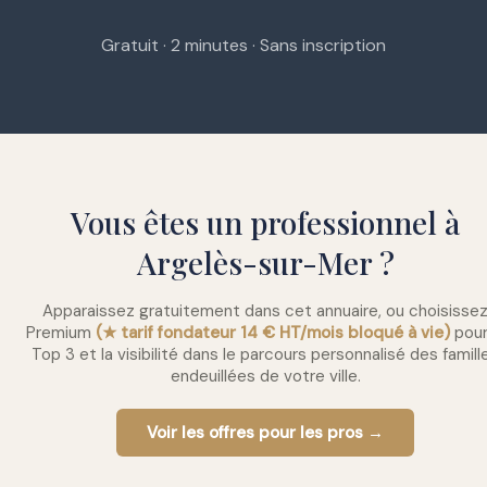
Gratuit · 2 minutes · Sans inscription
Vous êtes un professionnel à
Argelès-sur-Mer ?
Apparaissez gratuitement dans cet annuaire, ou choisisse
Premium
(★ tarif fondateur 14 € HT/mois bloqué à vie)
pour
Top 3 et la visibilité dans le parcours personnalisé des famill
endeuillées de votre ville.
Voir les offres pour les pros →