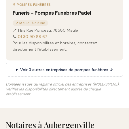
⚱️ POMPES FUNÈBRES
Funeris - Pompes Funebres Padel
📍 Maule · à 5.5 km
📍 1 Bis Rue Ponceau, 78580 Maule
📞
01 30 90 88 67
Pour les disponibilités et horaires, contactez
directement l'établissement.
Voir 3 autres entreprises de pompes funèbres ↓
Données issues du registre officiel des entreprises (INSEE/SIRENE).
Vérifiez les disponibilités directement auprès de chaque
établissement.
Notaires à Aubergenville