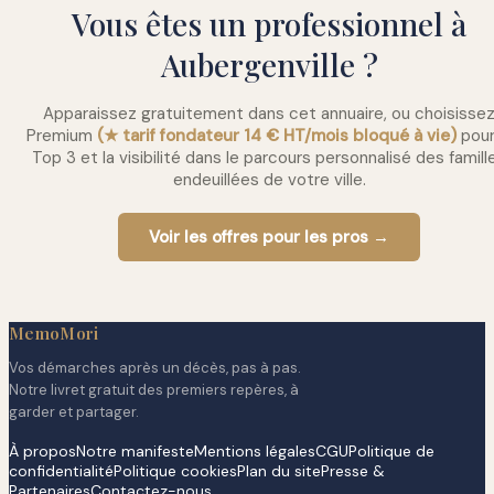
Vous êtes un professionnel à
Aubergenville ?
Apparaissez gratuitement dans cet annuaire, ou choisisse
Premium
(★ tarif fondateur 14 € HT/mois bloqué à vie)
pour
Top 3 et la visibilité dans le parcours personnalisé des famill
endeuillées de votre ville.
Voir les offres pour les pros →
MemoMori
Vos démarches après un décès, pas à pas.
Notre livret gratuit des premiers repères, à
garder et partager.
À propos
Notre manifeste
Mentions légales
CGU
Politique de
confidentialité
Politique cookies
Plan du site
Presse &
Partenaires
Contactez-nous