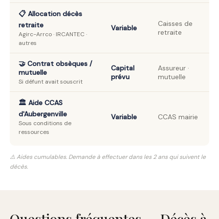
📋 Allocation décès
Caisses de
retraite
Variable
retraite
Agirc-Arrco · IRCANTEC ·
autres
🤝 Contrat obsèques /
Capital
Assureur ·
mutuelle
prévu
mutuelle
Si défunt avait souscrit
🏛️ Aide CCAS
d'Aubergenville
Variable
CCAS mairie
Sous conditions de
ressources
⚠️ Aides cumulables. Demande à effectuer dans les 2 ans qui suivent le
décès.
Questions fréquentes — Décès à