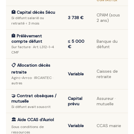
CONTACTER
🏥 Capital décès Sécu
CPAM (sous
3 738 €
Si défunt salarié ou
2 ans)
retraité < 3 mois
🏦 Prélèvement
compte défunt
≤ 5 000
Banque du
€
défunt
Sur facture · Art. L312-1-4
CMF
📋 Allocation décès
Caisses de
retraite
Variable
retraite
Agirc-Arrco · IRCANTEC ·
autres
🤝 Contrat obsèques /
Capital
Assureur ·
mutuelle
prévu
mutuelle
Si défunt avait souscrit
🏛️ Aide CCAS d'Auriol
Variable
CCAS mairie
Sous conditions de
ressources