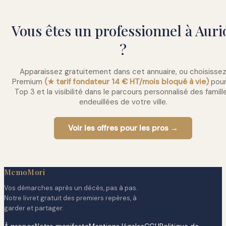
Vous êtes un professionnel à Auri
?
Apparaissez gratuitement dans cet annuaire, ou choisisse
Premium
(★ tarif fondateur 14 € HT/mois bloqué à vie)
pour
Top 3 et la visibilité dans le parcours personnalisé des famill
endeuillées de votre ville.
Voir les offres pour les pros →
MemoMori
Vos démarches après un décès, pas à pas.
Notre livret gratuit des premiers repères, à
garder et partager.