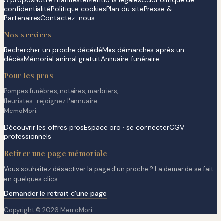
À propos
Notre manifeste
Mentions légales
CGU
Politique de
confidentialité
Politique cookies
Plan du site
Presse &
Partenaires
Contactez-nous
Nos services
Rechercher un proche décédé
Mes démarches après un
décès
Mémorial animal gratuit
Annuaire funéraire
Pour les pros
Pompes funèbres, notaires, marbriers,
fleuristes : rejoignez l'annuaire
MemoMori.
Découvrir les offres pros
Espace pro · se connecter
CGV
professionnels
Retirer une page mémoriale
Vous souhaitez désactiver la page d'un proche ? La demande se fait
en quelques clics.
Demander le retrait d'une page
Copyright © 2026 MemoMori