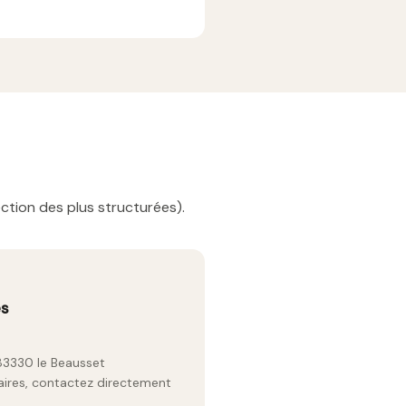
ction des plus structurées).
es
 83330 le Beausset
raires, contactez directement