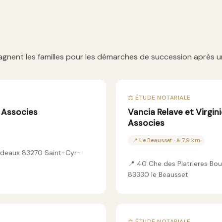
gnent les familles pour les démarches de succession après u
⚖️ ÉTUDE NOTARIALE
 Associes
Vancia Relave et Virgini
Associes
📍 Le Beausset · à 7.9 km
radeaux 83270 Saint-Cyr-
📍 40 Che des Platrieres B
83330 le Beausset
⚖️ ÉTUDE NOTARIALE