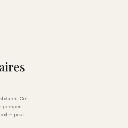
aires
abitants. Cet
 — pompes
euil — pour