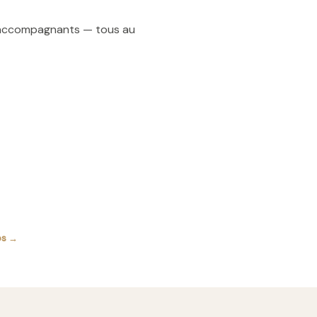
t accompagnants — tous au
os →