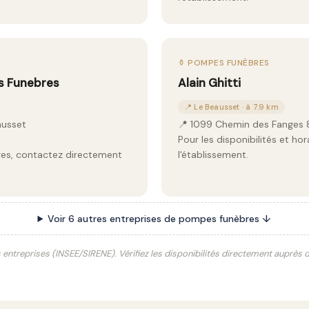
⚱️ POMPES FUNÈBRES
s Funebres
Alain Ghitti
📍 Le Beausset · à 7.9 km
ausset
📍 1099 Chemin des Fanges 8
Pour les disponibilités et ho
aires, contactez directement
l'établissement.
Voir 6 autres entreprises de pompes funèbres ↓
s entreprises (INSEE/SIRENE). Vérifiez les disponibilités directement auprès