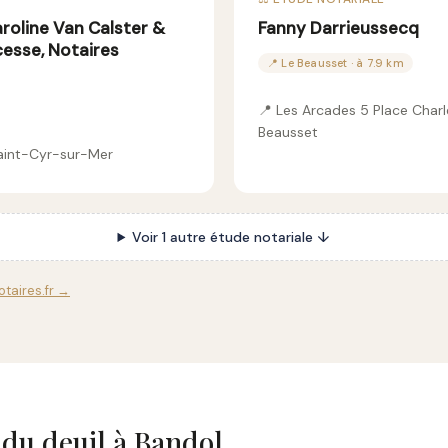
aroline Van Calster &
Fanny Darrieussecq
cesse, Notaires
📍 Le Beausset · à 7.9 km
📍 Les Arcades 5 Place Charl
Beausset
aint-Cyr-sur-Mer
Voir 1 autre étude notariale ↓
otaires.fr →
 du deuil à Bandol