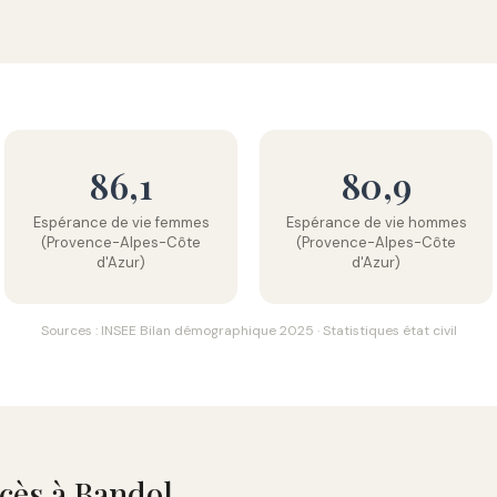
86,1
80,9
Espérance de vie femmes
Espérance de vie hommes
(Provence-Alpes-Côte
(Provence-Alpes-Côte
d'Azur)
d'Azur)
Sources : INSEE Bilan démographique 2025 · Statistiques état civil
écès à Bandol