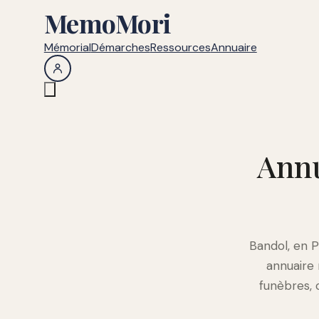
MemoMori
Mémorial
Démarches
Ressources
Annuaire
Annu
Bandol, en P
annuaire
funèbres, 