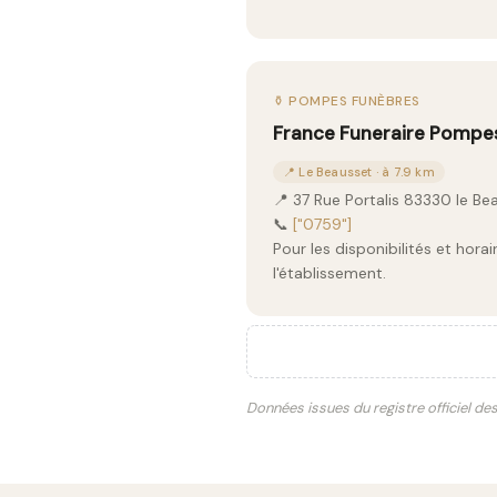
⚱️ POMPES FUNÈBRES
France Funeraire Pompe
📍 Le Beausset · à 7.9 km
📍 37 Rue Portalis 83330 le Be
📞
["0759"]
Pour les disponibilités et hor
l'établissement.
Données issues du registre officiel de