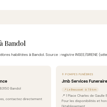
à Bandol
bres habilitées à Bandol. Source : registre INSEE/SIRENE (séle
⚱️ POMPES FUNÈBRES
ance
Jmb Services Funerair
, 83150 Bandol
📍 Le Beausset · à 7.9 km
📍 1 Place Charles de Gaulle
aires, contactez directement
Pour les disponibilités et ho
l'établissement.