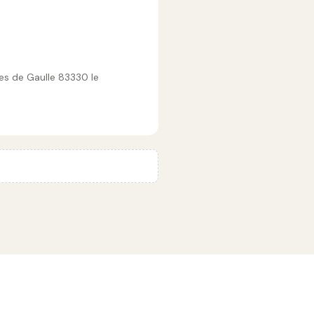
es de Gaulle 83330 le