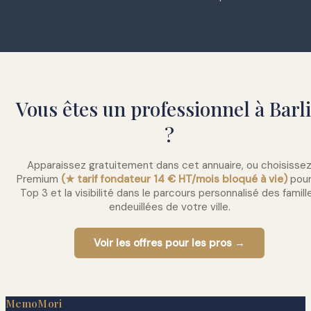
Vous êtes un professionnel à Barl
?
Apparaissez gratuitement dans cet annuaire, ou choisisse
Premium
(★ tarif fondateur 14 € HT/mois bloqué à vie)
pour
Top 3 et la visibilité dans le parcours personnalisé des famill
endeuillées de votre ville.
Voir les offres pour les pros →
MemoMori