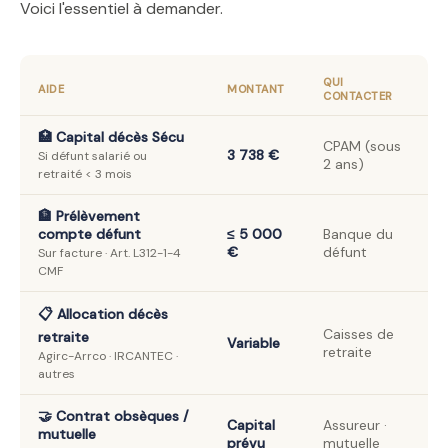
Voici l'essentiel à demander.
QUI
AIDE
MONTANT
CONTACTER
🏥 Capital décès Sécu
CPAM (sous
3 738 €
Si défunt salarié ou
2 ans)
retraité < 3 mois
🏦 Prélèvement
compte défunt
≤ 5 000
Banque du
€
défunt
Sur facture · Art. L312-1-4
CMF
📋 Allocation décès
Caisses de
retraite
Variable
retraite
Agirc-Arrco · IRCANTEC ·
autres
🤝 Contrat obsèques /
Capital
Assureur ·
mutuelle
prévu
mutuelle