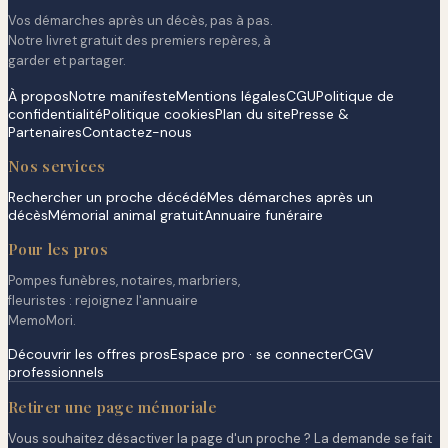
Vos démarches après un décès, pas à pas.
Notre livret gratuit des premiers repères, à
garder et partager.
À propos
Notre manifeste
Mentions légales
CGU
Politique de
confidentialité
Politique cookies
Plan du site
Presse &
Partenaires
Contactez-nous
Nos services
Rechercher un proche décédé
Mes démarches après un
décès
Mémorial animal gratuit
Annuaire funéraire
Pour les pros
Pompes funèbres, notaires, marbriers,
fleuristes : rejoignez l'annuaire
MemoMori.
Découvrir les offres pros
Espace pro · se connecter
CGV
professionnels
Retirer une page mémoriale
Vous souhaitez désactiver la page d'un proche ? La demande se fait