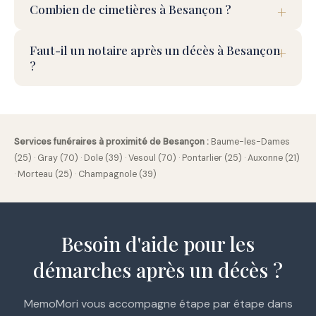
Combien de cimetières à Besançon ?
Faut-il un notaire après un décès à Besançon
?
Services funéraires à proximité de Besançon :
Baume-les-Dames
(25)
·
Gray (70)
·
Dole (39)
·
Vesoul (70)
·
Pontarlier (25)
·
Auxonne (21)
·
Morteau (25)
·
Champagnole (39)
Besoin d'aide pour les
démarches après un décès ?
MemoMori vous accompagne étape par étape dans