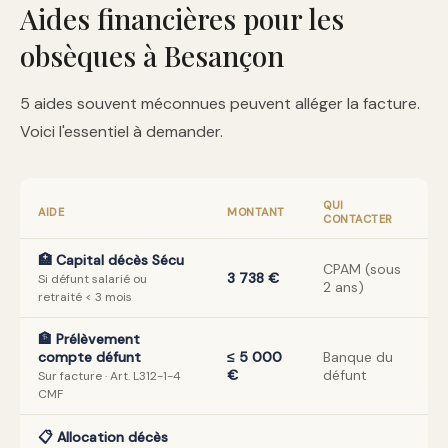
Aides financières pour les
obsèques à Besançon
5 aides souvent méconnues peuvent alléger la facture.
Voici l'essentiel à demander.
QUI
AIDE
MONTANT
CONTACTER
🏥 Capital décès Sécu
CPAM (sous
3 738 €
Si défunt salarié ou
2 ans)
retraité < 3 mois
🏦 Prélèvement
compte défunt
≤ 5 000
Banque du
€
défunt
Sur facture · Art. L312-1-4
CMF
📋 Allocation décès