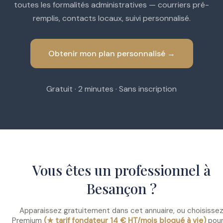
toutes les formalités administratives — courriers pré-
remplis, contacts locaux, suivi personnalisé.
Obtenir mon plan personnalisé →
Gratuit · 2 minutes · Sans inscription
Vous êtes un professionnel à
Besançon ?
Apparaissez gratuitement dans cet annuaire, ou choisisse
Premium
(★ tarif fondateur 14 € HT/mois bloqué à vie)
pour