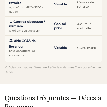
Caisses de
retraite
Variable
retraite
Agirc-Arrco · IRCANTEC ·
autres
🤝 Contrat obsèques /
Capital
Assureur ·
mutuelle
prévu
mutuelle
Si défunt avait souscrit
🏛️ Aide CCAS de
Besançon
Variable
CCAS mairie
Sous conditions de
ressources
⚠️ Aides cumulables. Demande à effectuer dans les 2 ans qui suivent le
décès.
Questions fréquentes — Décès à
Besançon