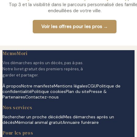
Top 3 et la visibilité dans le parcours personnalisé des famill
endeuillées de votre ville.
Voir les offres pour les pros →
MemoMori
Vos démarches après un décès, pas à pas.
Notre livret gratuit des premiers repères, à
garder et partager.
À propos
Notre manifeste
Mentions légales
CGU
Politique de
confidentialité
Politique cookies
Plan du site
Presse &
Partenaires
Contactez-nous
Nos services
Rechercher un proche décédé
Mes démarches après un
décès
Mémorial animal gratuit
Annuaire funéraire
Pour les pros