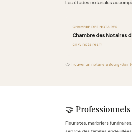
Les études notariales accompa
CHAMBRE DES NOTAIRES
Chambre des Notaires d
cn73.notaires.fr
👉
Trouver un notaire à Bourg-Saint
🤝 Professionnels
Fleuristes, marbriers funérai
service des familles endeuillé