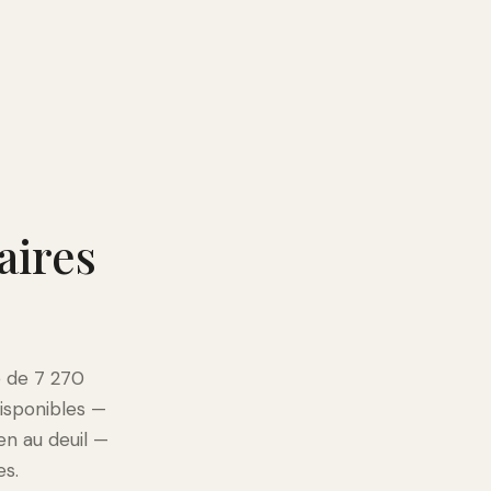
aires
e de 7 270
disponibles —
en au deuil —
es.