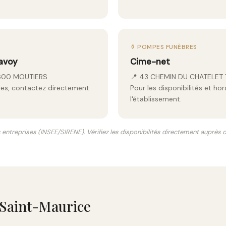
⚱️ POMPES FUNÈBRES
avoy
Cime-net
3600 MOUTIERS
📍 43 CHEMIN DU CHATELET 
aires, contactez directement
Pour les disponibilités et ho
l'établissement.
s entreprises (INSEE/SIRENE). Vérifiez les disponibilités directement auprès
-Saint-Maurice