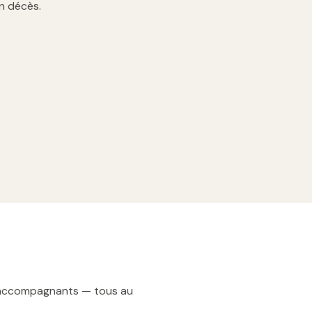
n décès.
t accompagnants — tous au