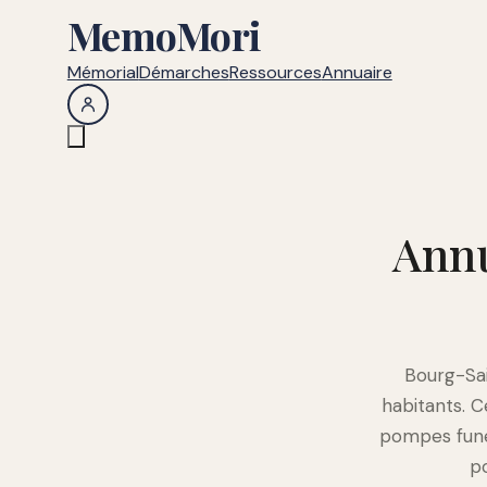
MemoMori
Mémorial
Démarches
Ressources
Annuaire
Annu
Bourg-Sai
habitants. C
pompes funèb
po