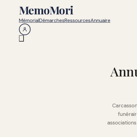
MemoMori
Mémorial
Démarches
Ressources
Annuaire
Annu
Carcassonn
funérai
association