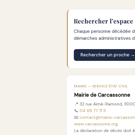
Rechercher l'espace
Chaque personne décédée dis
démarches administratives de
Rechercher un proche →
MAIRIE — SERVICE ÉTAT CIVIL
Mairie de Carcassonne
📍 32 rue Aimé-Ramond, 1100
📞
04 68 77 71 11
📧
contact@mairie-carcassonn
www.carcassonne.org
La déclaration de décès doit ê