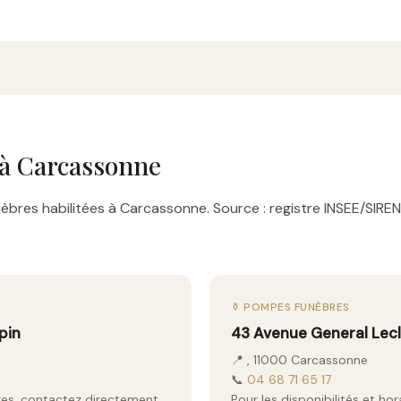
à Carcassonne
bres habilitées à Carcassonne. Source : registre INSEE/SIREN
⚱️ POMPES FUNÈBRES
pin
43 Avenue General Lec
📍 , 11000 Carcassonne
📞
04 68 71 65 17
aires, contactez directement
Pour les disponibilités et ho