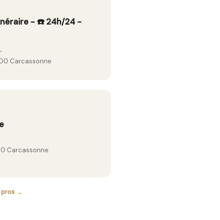
éraire - ☎️ 24h/24 -
→
11000 Carcassonne
e
000 Carcassonne
s pros →