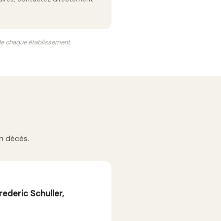
 de chaque établissement.
n décès.
ederic Schuller,