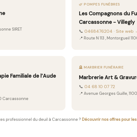
🌿 POMPES FUNÈBRES
ane
Les Compagnons du Fun
Carcassonne - Villegly
ssonne SIRET
📞
0468476204
·
Site web 
📍 Route N 113 , Montorgueil 
🪦 MARBRIER FUNÉRAIRE
ie Familiale de l’Aude
Marbrerie Art & Gravur
📞
04 68 10 07 72
📍 Avenue Georges Guille, 11
00 Carcassonne
es professionnel du deuil à Carcassonne ?
Découvrir nos offres pour le