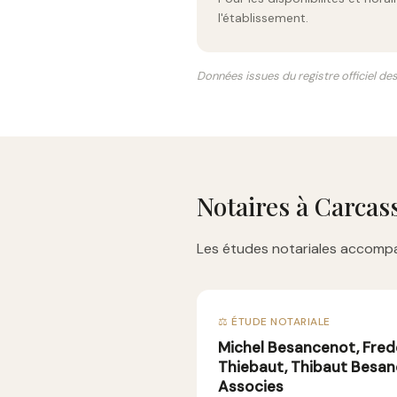
l'établissement.
Données issues du registre officiel de
Notaires à Carca
Les études notariales accompa
⚖️ ÉTUDE NOTARIALE
Michel Besancenot, Fred
Thiebaut, Thibaut Besan
Associes