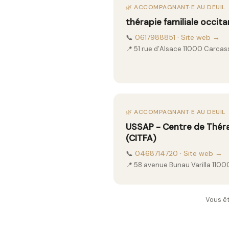
🌿 ACCOMPAGNANT·E AU DEUIL
thérapie familiale occit
📞
0617988851
·
Site web →
📍 51 rue d’Alsace 11000 Carca
🌿 ACCOMPAGNANT·E AU DEUIL
USSAP - Centre de Thérap
(CITFA)
📞
0468714720
·
Site web →
📍 58 avenue Bunau Varilla 110
Vous êt