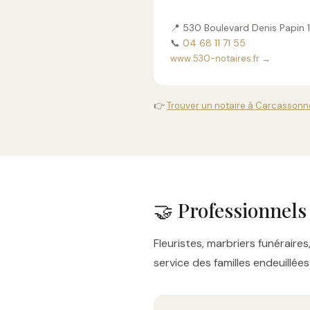
📍 530 Boulevard Denis Papin
📞
04 68 11 71 55
www.530-notaires.fr →
👉
Trouver un notaire à Carcassonne
🤝 Professionnels
Fleuristes, marbriers funérai
service des familles endeuillé