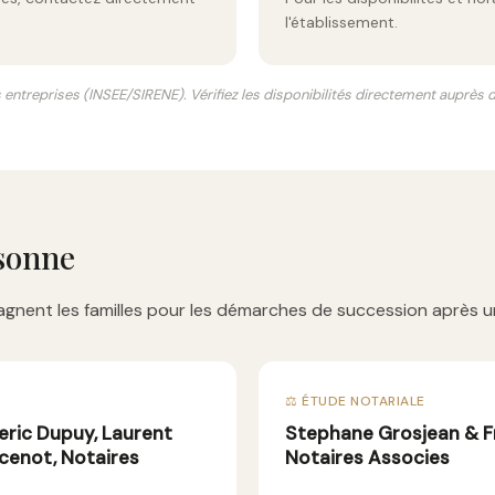
l'établissement.
s entreprises (INSEE/SIRENE). Vérifiez les disponibilités directement auprès
ssonne
gnent les familles pour les démarches de succession après u
⚖️ ÉTUDE NOTARIALE
eric Dupuy, Laurent
Stephane Grosjean & Fr
cenot, Notaires
Notaires Associes