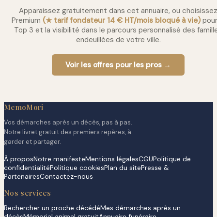
Apparaissez gratuitement dans cet annuaire, ou choisisse
Premium
(★ tarif fondateur 14 € HT/mois bloqué à vie)
pour
Top 3 et la visibilité dans le parcours personnalisé des famill
endeuillées de votre ville.
Voir les offres pour les pros →
MemoMori
Vos démarches après un décès, pas à pas.
Notre livret gratuit des premiers repères, à
garder et partager.
À propos
Notre manifeste
Mentions légales
CGU
Politique de
confidentialité
Politique cookies
Plan du site
Presse &
Partenaires
Contactez-nous
Nos services
Rechercher un proche décédé
Mes démarches après un
décès
Mémorial animal gratuit
Annuaire funéraire