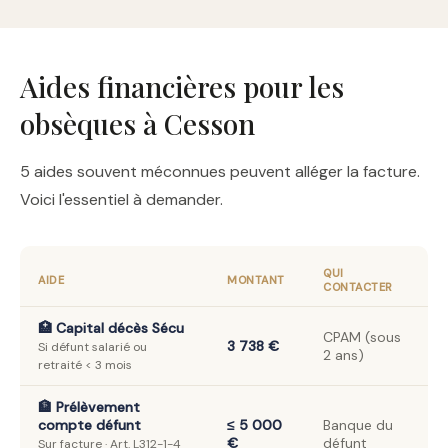
Aides financières pour les
obsèques à Cesson
5 aides souvent méconnues peuvent alléger la facture.
Voici l'essentiel à demander.
QUI
AIDE
MONTANT
CONTACTER
🏥 Capital décès Sécu
CPAM (sous
3 738 €
Si défunt salarié ou
2 ans)
retraité < 3 mois
🏦 Prélèvement
compte défunt
≤ 5 000
Banque du
€
défunt
Sur facture · Art. L312-1-4