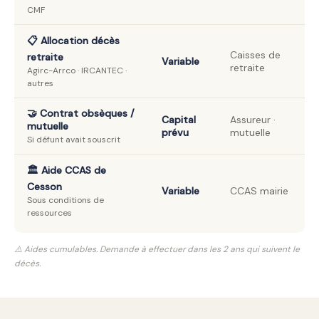
CMF
📋 Allocation décès
Caisses de
retraite
Variable
retraite
Agirc-Arrco · IRCANTEC ·
autres
🤝 Contrat obsèques /
Capital
Assureur ·
mutuelle
prévu
mutuelle
Si défunt avait souscrit
🏛️ Aide CCAS de
Cesson
Variable
CCAS mairie
Sous conditions de
ressources
⚠️ Aides cumulables. Demande à effectuer dans les 2 ans qui suivent le
décès.