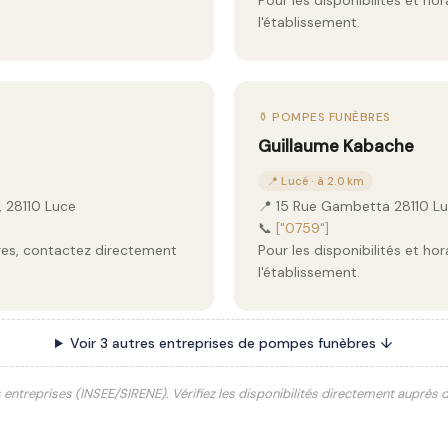
Pour les disponibilités et ho
l'établissement.
⚱️ POMPES FUNÈBRES
Guillaume Kabache
📍 Lucé · à 2.0 km
, 28110 Luce
📍 15 Rue Gambetta 28110 L
📞
["0759"]
aires, contactez directement
Pour les disponibilités et ho
l'établissement.
Voir 3 autres entreprises de pompes funèbres ↓
s entreprises (INSEE/SIRENE). Vérifiez les disponibilités directement auprès