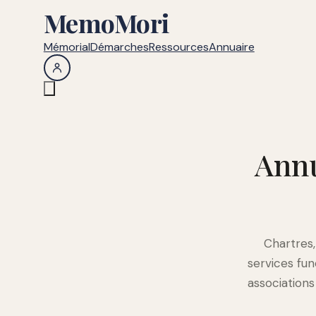
MemoMori
Mémorial
Démarches
Ressources
Annuaire
Annu
Chartres,
services fu
association