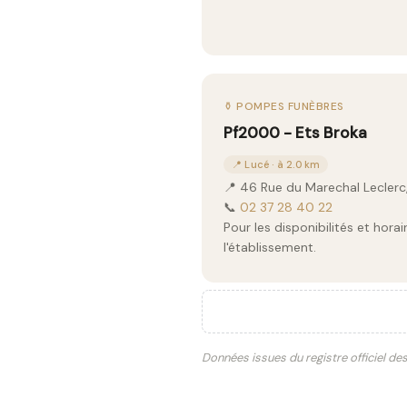
⚱️ POMPES FUNÈBRES
Pf2000 - Ets Broka
📍 Lucé · à 2.0 km
📍 46 Rue du Marechal Leclerc
📞
02 37 28 40 22
Pour les disponibilités et hor
l'établissement.
Données issues du registre officiel de