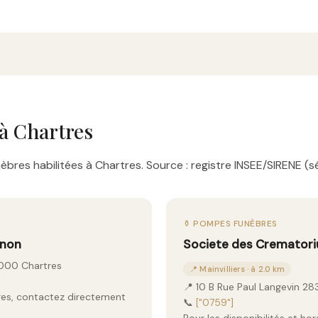
à Chartres
bres habilitées à Chartres. Source : registre INSEE/SIRENE (sé
⚱️ POMPES FUNÈBRES
anon
Societe des Cremator
8000 Chartres
📍 Mainvilliers · à 2.0 km
📍 10 B Rue Paul Langevin 283
aires, contactez directement
📞
["0759"]