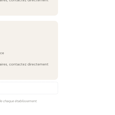
raires, contactez directement
uce
raires, contactez directement
 de chaque établissement.