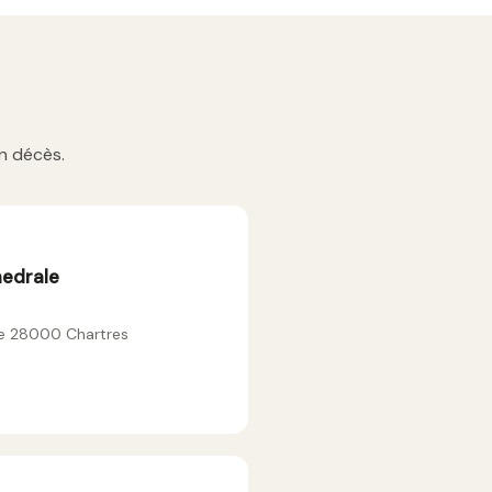
n décès.
hedrale
ce 28000 Chartres