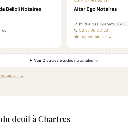
⚖️ ÉTUDE NOTARIALE
a Belloli Notaires
Alter Ego Notaires
📍 15 Rue des Grenets 2800
tres
📞
02 37 36 00 28
alteregonotaires.fr →
Voir 2 autres études notariales ↓
 notaires.fr →
 du deuil à Chartres