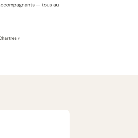
t accompagnants — tous au
 Chartres
?