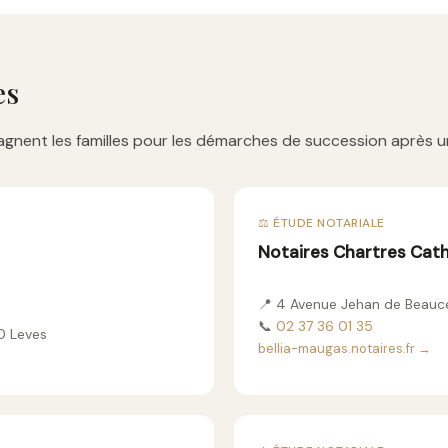
es
gnent les familles pour les démarches de succession après u
⚖️ ÉTUDE NOTARIALE
Notaires Chartres Cat
📍 4 Avenue Jehan de Beau
📞
02 37 36 01 35
0 Leves
bellia-maugas.notaires.fr →