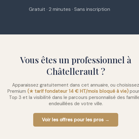
Gratuit · 2 minutes · Sans inscription
Vous êtes un professionnel à
Châtellerault ?
Apparaissez gratuitement dans cet annuaire, ou choisisse
Premium
(★ tarif fondateur 14 € HT/mois bloqué à vie)
pour
Top 3 et la visibilité dans le parcours personnalisé des famill
endeuillées de votre ville.
Voir les offres pour les pros →