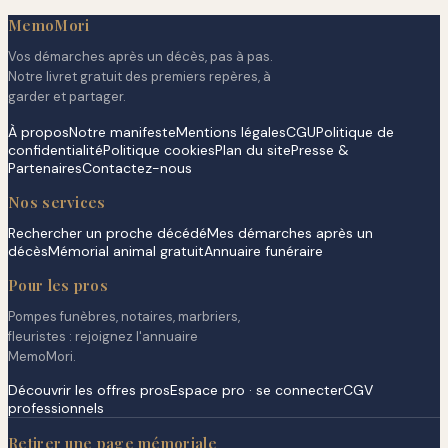
MemoMori
Vos démarches après un décès, pas à pas.
Notre livret gratuit des premiers repères, à
garder et partager.
À propos
Notre manifeste
Mentions légales
CGU
Politique de
confidentialité
Politique cookies
Plan du site
Presse &
Partenaires
Contactez-nous
Nos services
Rechercher un proche décédé
Mes démarches après un
décès
Mémorial animal gratuit
Annuaire funéraire
Pour les pros
Pompes funèbres, notaires, marbriers,
fleuristes : rejoignez l'annuaire
MemoMori.
Découvrir les offres pros
Espace pro · se connecter
CGV
professionnels
Retirer une page mémoriale