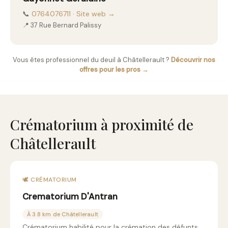
📞
0764076711
·
Site web →
📍 37 Rue Bernard Palissy
Vous êtes professionnel du deuil à Châtellerault ?
Découvrir nos
offres pour les pros →
Crématorium à proximité de
Châtellerault
🕊️ CRÉMATORIUM
Crematorium D'Antran
À 3.8 km de Châtellerault
Crématorium habilité pour la crémation des défunts.