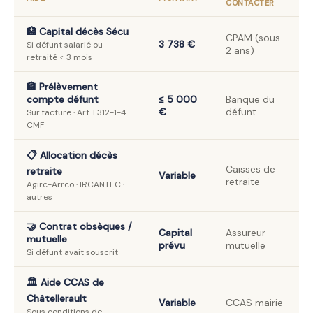
CONTACTER
🏥 Capital décès Sécu
CPAM (sous
3 738 €
Si défunt salarié ou
2 ans)
retraité < 3 mois
🏦 Prélèvement
compte défunt
≤ 5 000
Banque du
€
défunt
Sur facture · Art. L312-1-4
CMF
📋 Allocation décès
Caisses de
retraite
Variable
retraite
Agirc-Arrco · IRCANTEC ·
autres
🤝 Contrat obsèques /
Capital
Assureur ·
mutuelle
prévu
mutuelle
Si défunt avait souscrit
🏛️ Aide CCAS de
Châtellerault
Variable
CCAS mairie
Sous conditions de