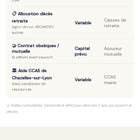
CMF
📋 Allocation décès
Caisses de
retraite
Variable
retraite
Agirc-Arrco · IRCANTEC ·
autres
🤝 Contrat obsèques /
Capital
Assureur ·
mutuelle
prévu
mutuelle
Si défunt avait souscrit
🏛️ Aide CCAS de
CCAS
Chazelles-sur-Lyon
Variable
mairie
Sous conditions de
ressources
⚠️ Aides cumulables. Demande à effectuer dans les 2 ans qui suivent le
décès.