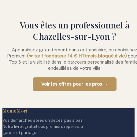
Vous êtes un professionnel à
Chazelles-sur-Lyon ?
Apparaissez gratuitement dans cet annuaire, ou choisisse
Premium
(★ tarif fondateur 14 € HT/mois bloqué à vie)
pour
Top 3 et la visibilité dans le parcours personnalisé des famill
endeuillées de votre ville.
Voir les offres pour les pros →
MemoMori
Vos démarches après un décès, pas à pas.
Notre livret gratuit des premiers repères, à
garder et partager.