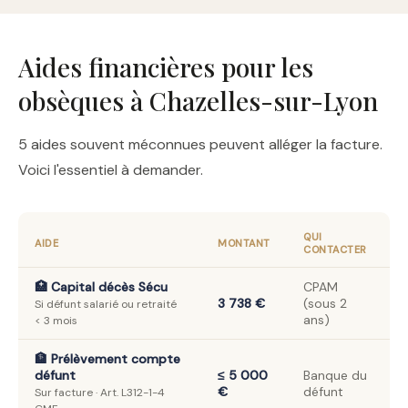
Aides financières pour les
obsèques à Chazelles-sur-Lyon
5 aides souvent méconnues peuvent alléger la facture.
Voici l'essentiel à demander.
QUI
AIDE
MONTANT
CONTACTER
🏥 Capital décès Sécu
CPAM
3 738 €
(sous 2
Si défunt salarié ou retraité
ans)
< 3 mois
🏦 Prélèvement compte
défunt
≤ 5 000
Banque du
€
défunt
Sur facture · Art. L312-1-4