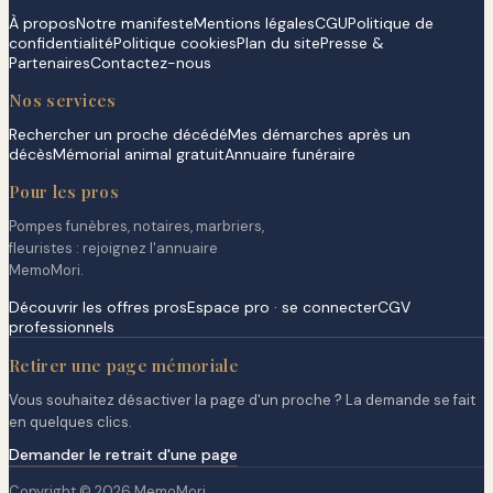
À propos
Notre manifeste
Mentions légales
CGU
Politique de
confidentialité
Politique cookies
Plan du site
Presse &
Partenaires
Contactez-nous
Nos services
Rechercher un proche décédé
Mes démarches après un
décès
Mémorial animal gratuit
Annuaire funéraire
Pour les pros
Pompes funèbres, notaires, marbriers,
fleuristes : rejoignez l'annuaire
MemoMori.
Découvrir les offres pros
Espace pro · se connecter
CGV
professionnels
Retirer une page mémoriale
Vous souhaitez désactiver la page d'un proche ? La demande se fait
en quelques clics.
Demander le retrait d'une page
Copyright © 2026 MemoMori