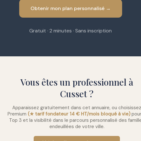
Obtenir mon plan personnalisé →
Gratuit · 2 minutes · Sans inscription
Vous êtes un professionnel à
Cusset ?
Apparaissez gratuitement dans cet annuaire, ou choisisse
Premium
(★ tarif fondateur 14 € HT/mois bloqué à vie)
pour
Top 3 et la visibilité dans le parcours personnalisé des famill
endeuillées de votre ville.