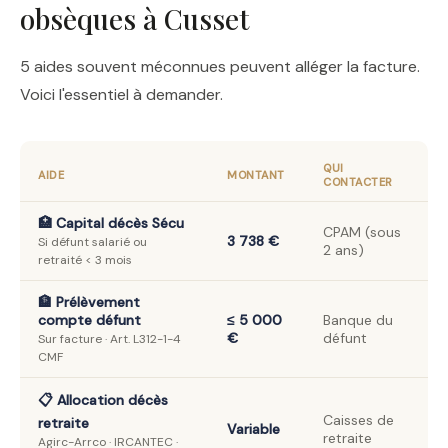
obsèques à Cusset
5 aides souvent méconnues peuvent alléger la facture.
Voici l'essentiel à demander.
QUI
AIDE
MONTANT
CONTACTER
🏥 Capital décès Sécu
CPAM (sous
3 738 €
Si défunt salarié ou
2 ans)
retraité < 3 mois
🏦 Prélèvement
compte défunt
≤ 5 000
Banque du
€
défunt
Sur facture · Art. L312-1-4
CMF
📋 Allocation décès
Caisses de
retraite
Variable
retraite
Agirc-Arrco · IRCANTEC ·