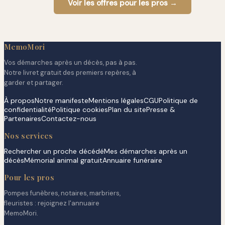
Voir les offres pour les pros →
MemoMori
Vos démarches après un décès, pas à pas.
Notre livret gratuit des premiers repères, à
garder et partager.
À propos
Notre manifeste
Mentions légales
CGU
Politique de
confidentialité
Politique cookies
Plan du site
Presse &
Partenaires
Contactez-nous
Nos services
Rechercher un proche décédé
Mes démarches après un
décès
Mémorial animal gratuit
Annuaire funéraire
Pour les pros
Pompes funèbres, notaires, marbriers,
fleuristes : rejoignez l'annuaire
MemoMori.