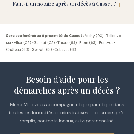
Faut-il un notaire après un décès à Cusset ?
Services funéraires à proximité de Cusset :
Vichy (03)
·
Bellerive-
sur-Allier (03)
·
Gannat (03)
·
Thiers (63)
·
Riom (63)
·
Pont-du-
Château (63)
·
Gerzat (63)
·
Cébazat (63)
Besoin d'aide pour les
démarches après un décès ?
MemoMori vous accompagne étape par étape dans
toutes les formalités administratives — courriers pré-
remplis, contacts locaux, suivi personnalisé.