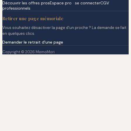
Découvrir les offres pros
Espace pro · se connecter
CGV
professionnels
Retirer une page mémoriale
Vous souhaitez désactiver la page d'un proche ? La demande se fait
en quelques clics.
Demander le retrait d'une page
Copyright © 2026 MemoMori