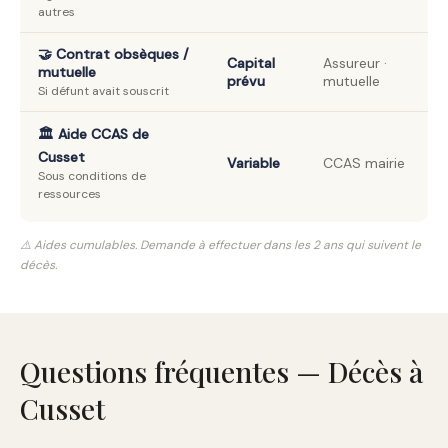
autres
🤝 Contrat obsèques /
Capital
Assureur ·
mutuelle
prévu
mutuelle
Si défunt avait souscrit
🏛️ Aide CCAS de
Cusset
Variable
CCAS mairie
Sous conditions de
ressources
⚠️ Aides cumulables. Demande à effectuer dans les 2 ans qui suivent le
décès.
Questions fréquentes — Décès à
Cusset