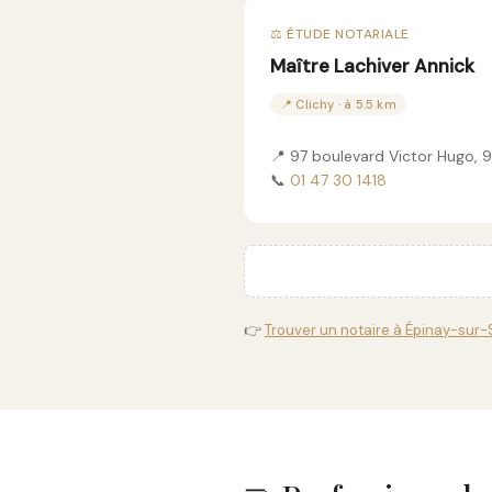
⚖️ ÉTUDE NOTARIALE
Maître Lachiver Annick
📍 Clichy · à 5.5 km
📍 97 boulevard Victor Hugo,
📞
01 47 30 1418
👉
Trouver un notaire à Épinay-sur-S