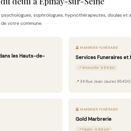
 du deuil à Épinay-sur-Seine
res, psychologues, sophrologues, hypnothérapeutes, doulas e
es de votre commune.
🪦 MARBRIER FUNÉRAIRE
 dans les Hauts-de-
Services Funeraires et
📍 Arnouville · à 8.8 km
📍 34 Rue Jean Jaures 95400 
🪦 MARBRIER FUNÉRAIRE
Gold Marbrerie
📍 Pantin · à 8.9 km