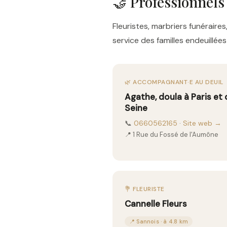
🤝 Professionnels
Fleuristes, marbriers funérai
service des familles endeuillé
🌿 ACCOMPAGNANT·E AU DEUIL
Agathe, doula à Paris et
Seine
📞
0660562165
·
Site web →
📍 1 Rue du Fossé de l'Aumône
💐 FLEURISTE
Cannelle Fleurs
📍 Sannois · à 4.8 km