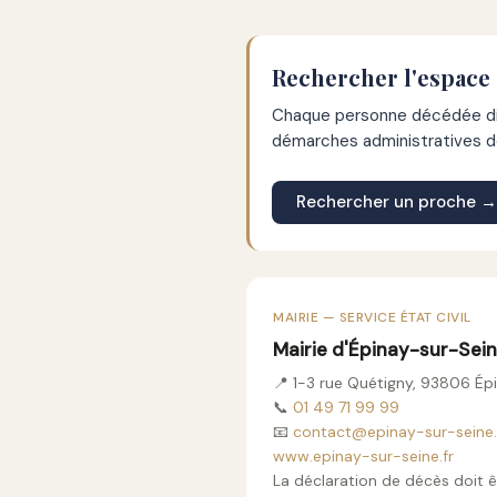
Rechercher l'espace
Chaque personne décédée dis
démarches administratives de
Rechercher un proche →
MAIRIE — SERVICE ÉTAT CIVIL
Mairie d'Épinay-sur-Sei
📍 1-3 rue Quétigny, 93806 Ép
📞
01 49 71 99 99
📧
contact@epinay-sur-seine.
www.epinay-sur-seine.fr
La déclaration de décès doit ê