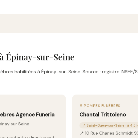
à Épinay-sur-Seine
bres habilitées à Épinay-sur-Seine. Source : registre INSEE/S
⚱️ POMPES FUNÈBRES
nebres Agence Funeria
Chantal Trittoleno
pinay sur Seine
📍 Saint-Ouen-sur-Seine · à 4.5
📍 10 Rue Charles Schmidt 
aires, contactez directement