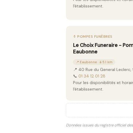
l'établissement.
⚱️ POMPES FUNÈBRES
Le Choix Funeraire - Po
Eaubonne
📍 Eaubonne · à 5.1 km
📍 40 Rue du General Leclerc
📞
01 34 12 01 28
Pour les disponibilités et hor
l'établissement.
Données issues du registre officiel de