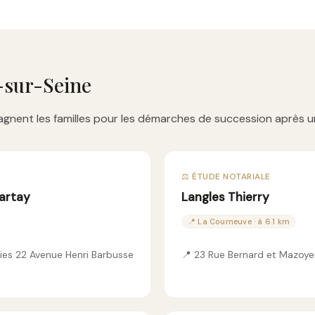
-sur-Seine
gnent les familles pour les démarches de succession après u
⚖️ ÉTUDE NOTARIALE
lartay
Langles Thierry
📍 La Courneuve · à 6.1 km
ies 22 Avenue Henri Barbusse
📍 23 Rue Bernard et Mazoyer