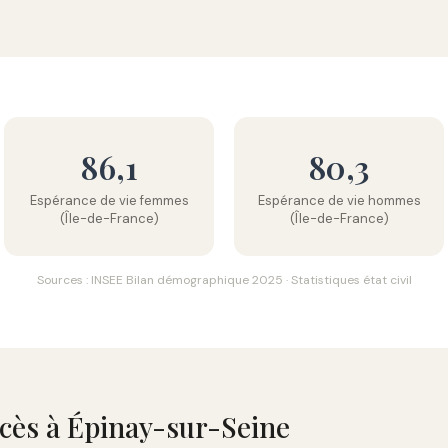
86,1
80,3
Espérance de vie femmes
Espérance de vie hommes
(Île-de-France)
(Île-de-France)
Sources : INSEE Bilan démographique 2025 · Statistiques état civil
écès à Épinay-sur-Seine