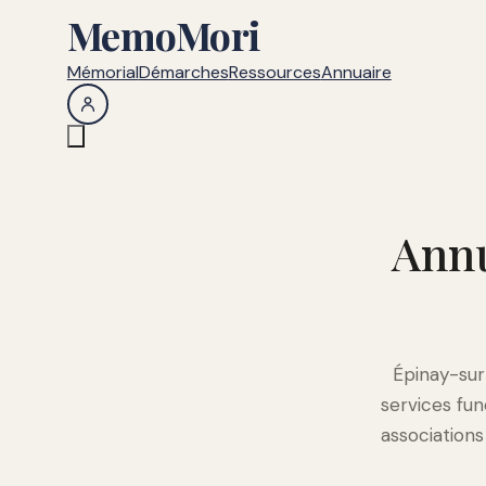
MemoMori
Mémorial
Démarches
Ressources
Annuaire
Annu
Épinay-sur
services fu
association