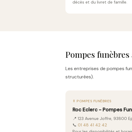
décès et du livret de famille.
Pompes funèbres 
Les entreprises de pompes funè
structurées).
⚱️ POMPES FUNÈBRES
Roc Eclerc - Pompes Fu
📍 123 Avenue Joffre, 93800 E
📞
01 48 41 42 42
Pour les disponibilités et hor