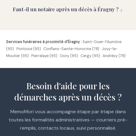
Faut-il un notaire après un décès à Éragny ?
Services funéraires à proximité d'Éragny :
Saint-Ouen-l'Aumône
(95)
·
Pontoise (95)
·
Conflans-Sainte-Honorine (78)
·
Jouy-le-
Moutier (95)
·
Pierrelaye (95)
·
Osny (95)
·
Cergy (95)
·
Andrésy (78)
Besoin d'aide pour les
démarches après un décès ?
MemoMori vous accompagne étape par étape dans
toutes les formalités administratives — courriers pré-
remplis, contacts locaux, suivi personnalisé.