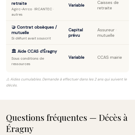
Caisses de
retraite
Variable
retraite
Agirc-Arrco · IRCANTEC ·
autres
🤝 Contrat obsèques /
Capital
Assureur ·
mutuelle
prévu
mutuelle
Si défunt avait souscrit
🏛️ Aide CCAS d'Éragny
Variable
CCAS mairie
Sous conditions de
ressources
⚠️ Aides cumulables. Demande à effectuer dans les 2 ans qui suivent le
décès.
Questions fréquentes — Décès à
Éragny