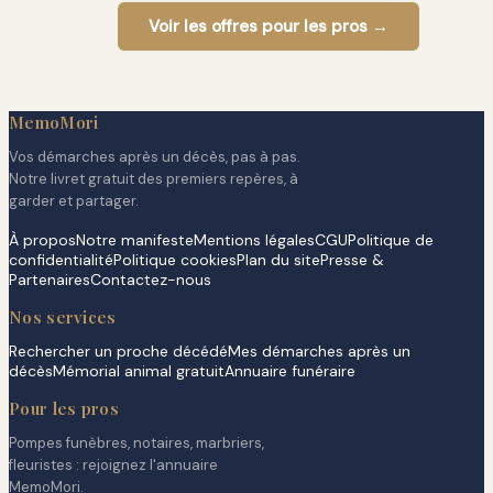
Voir les offres pour les pros →
MemoMori
Vos démarches après un décès, pas à pas.
Notre livret gratuit des premiers repères, à
garder et partager.
À propos
Notre manifeste
Mentions légales
CGU
Politique de
confidentialité
Politique cookies
Plan du site
Presse &
Partenaires
Contactez-nous
Nos services
Rechercher un proche décédé
Mes démarches après un
décès
Mémorial animal gratuit
Annuaire funéraire
Pour les pros
Pompes funèbres, notaires, marbriers,
fleuristes : rejoignez l'annuaire
MemoMori.