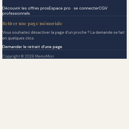
Découvrir les offres pros
Espace pro · se connecter
CGV
professionnels
Retirer une page mémoriale
Vous souhaitez désactiver la page d'un proche ? La demande se fait
en quelques clics.
Demander le retrait d'une page
Copyright © 2026 MemoMori