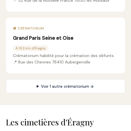
📍 52 Rue de la Nouvelle France 78130 les Mureaux
🕊️ CRÉMATORIUM
Grand Paris Seine et Oise
À 18.3 km d'Éragny
Crématorium habilité pour la crémation des défunts.
📍 Rue des Chevries 78410 Aubergenville
Voir 1 autre crématorium ↓
Les cimetières d'Éragny