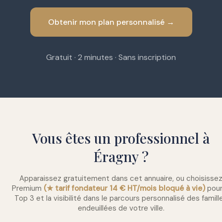
Obtenir mon plan personnalisé →
Gratuit · 2 minutes · Sans inscription
Vous êtes un professionnel à
Éragny ?
Apparaissez gratuitement dans cet annuaire, ou choisisse
Premium
(★ tarif fondateur 14 € HT/mois bloqué à vie)
pour
Top 3 et la visibilité dans le parcours personnalisé des famill
endeuillées de votre ville.