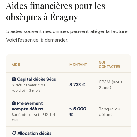
Aides financières pour les
obsèques à Éragny
5 aides souvent méconnues peuvent alléger la facture.
Voici l'essentiel à demander.
QUI
AIDE
MONTANT
CONTACTER
🏥 Capital décès Sécu
CPAM (sous
3 738 €
Si défunt salarié ou
2 ans)
retraité < 3 mois
🏦 Prélèvement
compte défunt
≤ 5 000
Banque du
€
défunt
Sur facture · Art. L312-1-4
CMF
📋 Allocation décès