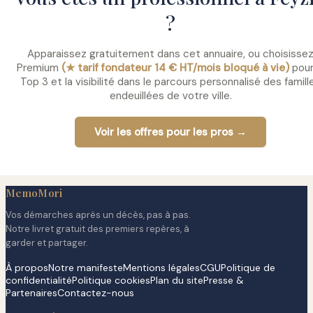
?
Apparaissez gratuitement dans cet annuaire, ou choisisse
Premium
(★ tarif fondateur 14 € HT/mois bloqué à vie)
pour
Top 3 et la visibilité dans le parcours personnalisé des famill
endeuillées de votre ville.
Voir les offres pour les pros →
MemoMori
Vos démarches après un décès, pas à pas.
Notre livret gratuit des premiers repères, à
garder et partager.
À propos
Notre manifeste
Mentions légales
CGU
Politique de
confidentialité
Politique cookies
Plan du site
Presse &
Partenaires
Contactez-nous