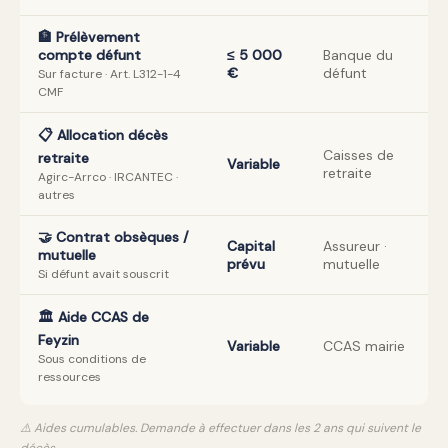
🏦 Prélèvement
compte défunt
≤ 5 000
Banque du
€
défunt
Sur facture · Art. L312-1-4
CMF
📋 Allocation décès
Caisses de
retraite
Variable
retraite
Agirc-Arrco · IRCANTEC ·
autres
🤝 Contrat obsèques /
Capital
Assureur ·
mutuelle
prévu
mutuelle
Si défunt avait souscrit
🏛️ Aide CCAS de
Feyzin
Variable
CCAS mairie
Sous conditions de
ressources
⚠️ Aides cumulables. Demande à effectuer dans les 2 ans qui suivent le