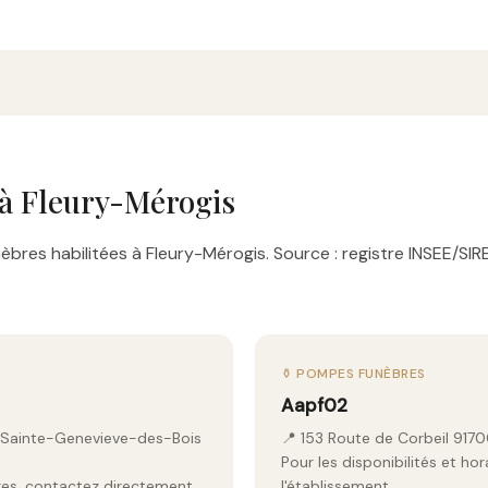
à Fleury-Mérogis
bres habilitées à Fleury-Mérogis. Source : registre INSEE/SIR
⚱️ POMPES FUNÈBRES
Aapf02
0 Sainte-Genevieve-des-Bois
📍 153 Route de Corbeil 917
Pour les disponibilités et ho
aires, contactez directement
l'établissement.