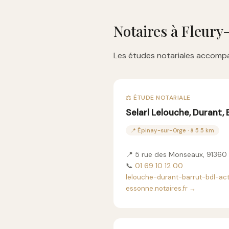
Notaires à Fleury
Les études notariales accompa
⚖️ ÉTUDE NOTARIALE
Selarl Lelouche, Durant, 
📍 Épinay-sur-Orge · à 5.5 km
📍 5 rue des Monseaux, 9136
📞
01 69 10 12 00
lelouche-durant-barrut-bdl-ac
essonne.notaires.fr →