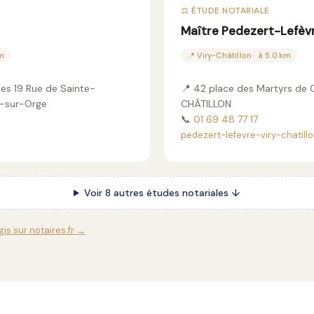
⚖️ ÉTUDE NOTARIALE
Maître Pedezert-Lefèv
km
📍 Viry-Châtillon · à 5.0 km
ies 19 Rue de Sainte-
📍 42 place des Martyrs de 
l-sur-Orge
CHÂTILLON
📞
01 69 48 77 17
pedezert-lefevre-viry-chatillo
Voir 8 autres études notariales ↓
is sur notaires.fr →