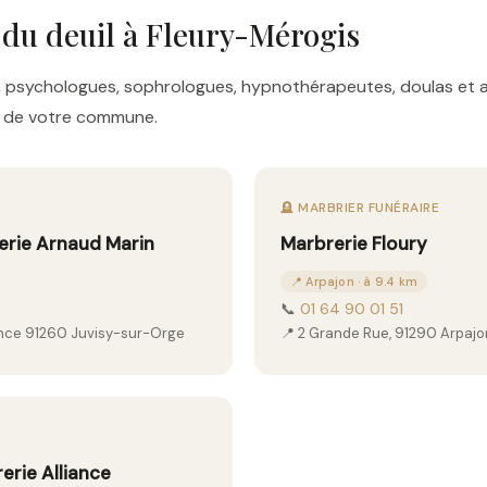
 du deuil à Fleury-Mérogis
res, psychologues, sophrologues, hypnothérapeutes, doulas e
es de votre commune.
🪦 MARBRIER FUNÉRAIRE
rie Arnaud Marin
Marbrerie Floury
📍 Arpajon · à 9.4 km
📞
01 64 90 01 51
rance 91260 Juvisy-sur-Orge
📍 2 Grande Rue, 91290 Arpajo
rie Alliance