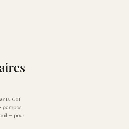
aires
tants. Cet
 — pompes
euil — pour