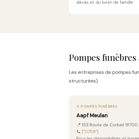
décès et du livret de famille.
Pompes funèbres 
Les entreprises de pompes funè
structurées).
⚱️ POMPES FUNÈBRES
Aapf Meulan
📍 153 Route de Corbeil 9170
📞
["0759"]
Pour les disponibilités et hor