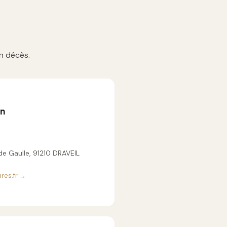
n décès.
an
de Gaulle, 91210 DRAVEIL
ires.fr →