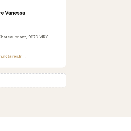
re Vanessa
Chateaubriant, 91170 VIRY-
n.notaires.fr →