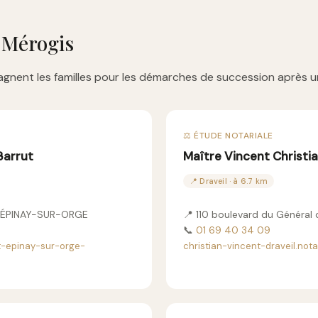
-Mérogis
gnent les familles pour les démarches de succession après u
⚖️ ÉTUDE NOTARIALE
Barrut
Maître Vincent Christi
📍 Draveil · à 6.7 km
0 ÉPINAY-SUR-ORGE
📍 110 boulevard du Général 
📞
01 69 40 34 09
t-epinay-sur-orge-
christian-vincent-draveil.nota