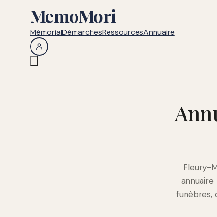
MemoMori
Mémorial
Démarches
Ressources
Annuaire
Annu
Fleury-Mé
annuaire
funèbres, 