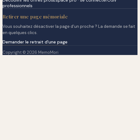
Découvrir les offres pros
Espace pro · se connecter
CGV
professionnels
Retirer une page mémoriale
Vous souhaitez désactiver la page d'un proche ? La demande se fait
en quelques clics.
Demander le retrait d'une page
Copyright © 2026 MemoMori