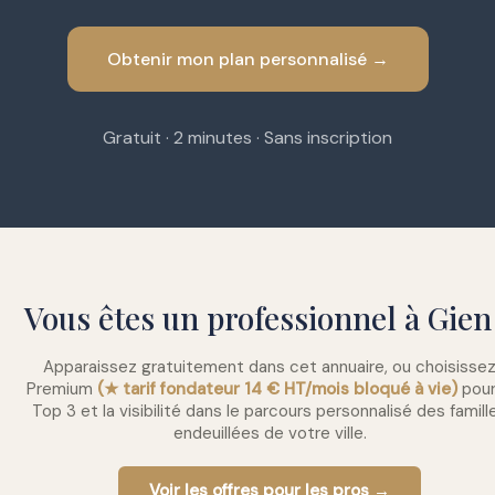
Obtenir mon plan personnalisé →
Gratuit · 2 minutes · Sans inscription
Vous êtes un professionnel à Gien
Apparaissez gratuitement dans cet annuaire, ou choisisse
Premium
(★ tarif fondateur 14 € HT/mois bloqué à vie)
pour
Top 3 et la visibilité dans le parcours personnalisé des famill
endeuillées de votre ville.
Voir les offres pour les pros →