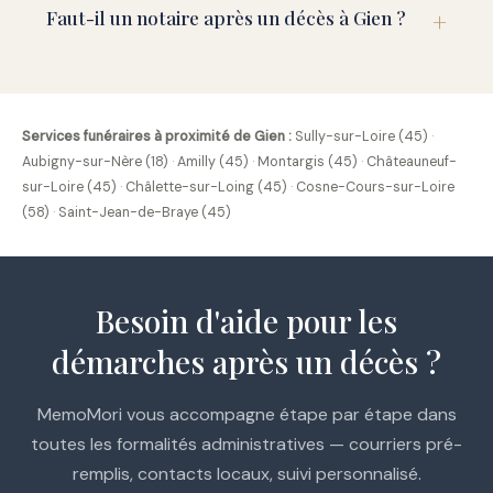
Faut-il un notaire après un décès à Gien ?
Services funéraires à proximité de Gien :
Sully-sur-Loire (45)
·
Aubigny-sur-Nère (18)
·
Amilly (45)
·
Montargis (45)
·
Châteauneuf-
sur-Loire (45)
·
Châlette-sur-Loing (45)
·
Cosne-Cours-sur-Loire
(58)
·
Saint-Jean-de-Braye (45)
Besoin d'aide pour les
démarches après un décès ?
MemoMori vous accompagne étape par étape dans
toutes les formalités administratives — courriers pré-
remplis, contacts locaux, suivi personnalisé.