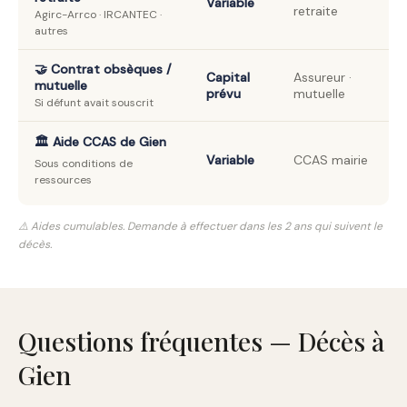
Variable
retraite
Agirc-Arrco · IRCANTEC ·
autres
🤝 Contrat obsèques /
Capital
Assureur ·
mutuelle
prévu
mutuelle
Si défunt avait souscrit
🏛️ Aide CCAS de Gien
Variable
CCAS mairie
Sous conditions de
ressources
⚠️ Aides cumulables. Demande à effectuer dans les 2 ans qui suivent le
décès.
Questions fréquentes — Décès à
Gien