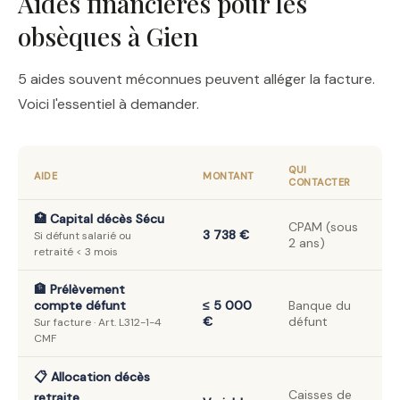
Aides financières pour les
obsèques à Gien
5 aides souvent méconnues peuvent alléger la facture.
Voici l'essentiel à demander.
QUI
AIDE
MONTANT
CONTACTER
🏥 Capital décès Sécu
CPAM (sous
3 738 €
Si défunt salarié ou
2 ans)
retraité < 3 mois
🏦 Prélèvement
compte défunt
≤ 5 000
Banque du
€
défunt
Sur facture · Art. L312-1-4
CMF
📋 Allocation décès
Caisses de
retraite