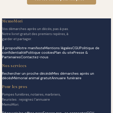
MemoMori
Vos démarches après un décès, pas à pas.
Notre livret gratuit des premiers repères, à
garder et partager.
À propos
Notre manifeste
Mentions légales
CGU
Politique de
confidentialité
Politique cookies
Plan du site
Presse &
Partenaires
Contactez-nous
Nos services
Rechercher un proche décédé
Mes démarches après un
décès
Mémorial animal gratuit
Annuaire funéraire
Pour les pros
Pompes funèbres, notaires, marbriers,
fleuristes : rejoignez l'annuaire
MemoMori.