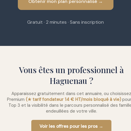
Obtenir mon plan personnalisé →
Gratuit · 2 minutes · Sans inscription
Vous êtes un professionnel à
Haguenau ?
Apparaissez gratuitement dans cet annuaire, ou choisisse
Premium
(★ tarif fondateur 14 € HT/mois bloqué à vie)
pour
Top 3 et la visibilité dans le parcours personnalisé des famill
endeuillées de votre ville.
Voir les offres pour les pros →