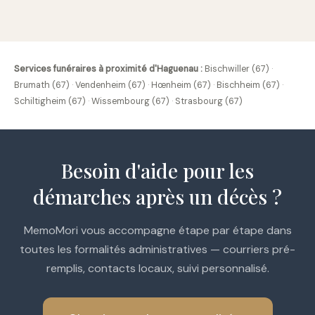
Services funéraires à proximité d'Haguenau :
Bischwiller (67)
·
Brumath (67)
·
Vendenheim (67)
·
Hœnheim (67)
·
Bischheim (67)
·
Schiltigheim (67)
·
Wissembourg (67)
·
Strasbourg (67)
Besoin d'aide pour les
démarches après un décès ?
MemoMori vous accompagne étape par étape dans
toutes les formalités administratives — courriers pré-
remplis, contacts locaux, suivi personnalisé.