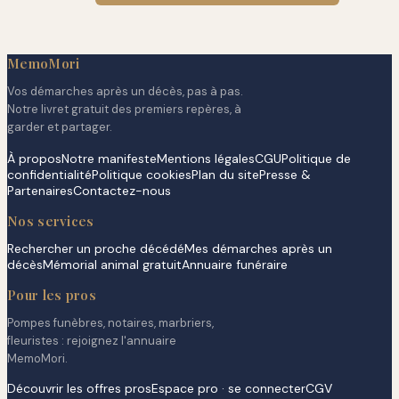
MemoMori
Vos démarches après un décès, pas à pas.
Notre livret gratuit des premiers repères, à
garder et partager.
À propos
Notre manifeste
Mentions légales
CGU
Politique de
confidentialité
Politique cookies
Plan du site
Presse &
Partenaires
Contactez-nous
Nos services
Rechercher un proche décédé
Mes démarches après un
décès
Mémorial animal gratuit
Annuaire funéraire
Pour les pros
Pompes funèbres, notaires, marbriers,
fleuristes : rejoignez l'annuaire
MemoMori.
Découvrir les offres pros
Espace pro · se connecter
CGV