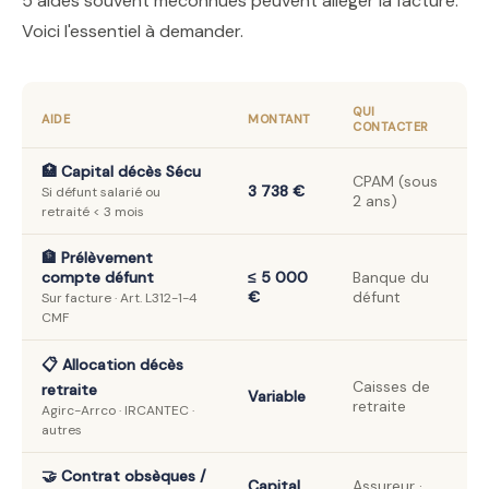
5 aides souvent méconnues peuvent alléger la facture.
Voici l'essentiel à demander.
QUI
AIDE
MONTANT
CONTACTER
🏥 Capital décès Sécu
CPAM (sous
3 738 €
Si défunt salarié ou
2 ans)
retraité < 3 mois
🏦 Prélèvement
compte défunt
≤ 5 000
Banque du
€
défunt
Sur facture · Art. L312-1-4
CMF
📋 Allocation décès
Caisses de
retraite
Variable
retraite
Agirc-Arrco · IRCANTEC ·
autres
🤝 Contrat obsèques /
Capital
Assureur ·