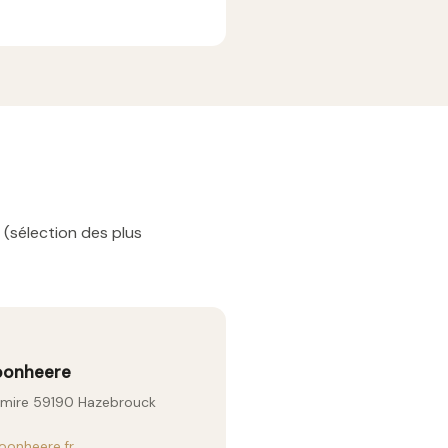
 (sélection des plus
oonheere
Lemire 59190 Hazebrouck
onheere.fr