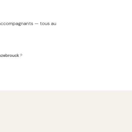
t accompagnants — tous au
Hazebrouck
?