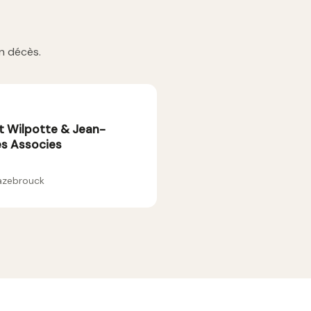
n décès.
t Wilpotte & Jean-
es Associes
Hazebrouck