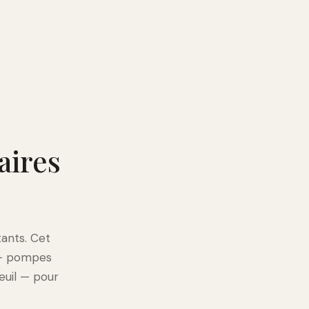
aires
tants. Cet
 — pompes
euil — pour