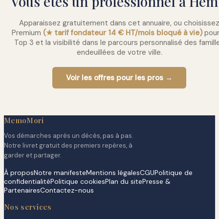
Vous êtes un professionnel à Hem
Apparaissez gratuitement dans cet annuaire, ou choisisse
Premium
(★ tarif fondateur 14 € HT/mois bloqué à vie)
pour
Top 3 et la visibilité dans le parcours personnalisé des famill
endeuillées de votre ville.
Voir les offres pour les pros →
MemoMori
Vos démarches après un décès, pas à pas.
Notre livret gratuit des premiers repères, à
garder et partager.
À propos
Notre manifeste
Mentions légales
CGU
Politique de
confidentialité
Politique cookies
Plan du site
Presse &
Partenaires
Contactez-nous
Nos services