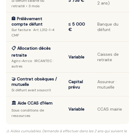
3 738 €
Si défunt salarié ou
2 ans)
retraité < 3 mois
🏦 Prélèvement
compte défunt
≤ 5 000
Banque du
€
défunt
Sur facture · Art. L312-1-4
CMF
📋 Allocation décès
Caisses de
retraite
Variable
retraite
Agirc-Arrco · IRCANTEC ·
autres
🤝 Contrat obsèques /
Capital
Assureur ·
mutuelle
prévu
mutuelle
Si défunt avait souscrit
🏛️ Aide CCAS d'Hem
Variable
CCAS mairie
Sous conditions de
ressources
⚠️ Aides cumulables. Demande à effectuer dans les 2 ans qui suivent le