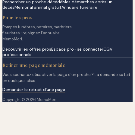
Rechercher un proche décédé
Mes démarches après un
décès
Mémorial animal gratuit
Annuaire funéraire
Pour les pros
Pompes funèbres, notaires, marbriers,
fleuristes : rejoignez l'annuaire
MemoMori.
Découvrir les offres pros
Espace pro · se connecter
CGV
professionnels
Retirer une page mémoriale
Vous souhaitez désactiver la page d'un proche ? La demande se fait
en quelques clics.
Demander le retrait d'une page
Copyright © 2026 MemoMori