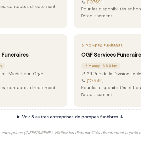
📞
["0759"]
aires, contactez directement
Pour les disponibilités et ho
l'établissement.
⚱️ POMPES FUNÈBRES
 Funeraires
OGF Services Funerair
km
📍 Massy · à 8.8 km
aint-Michel-sur-Orge
📍 29 Rue de la Division Lec
📞
["0759"]
aires, contactez directement
Pour les disponibilités et ho
l'établissement.
Voir 8 autres entreprises de pompes funèbres ↓
s entreprises (INSEE/SIRENE). Vérifiez les disponibilités directement auprès