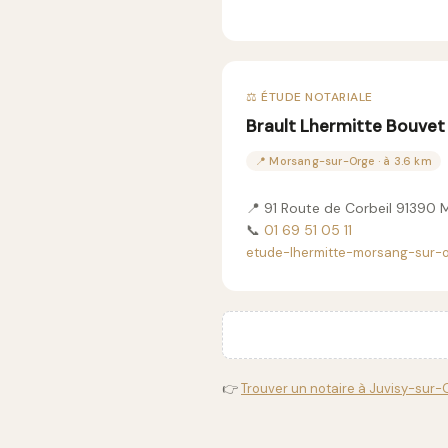
⚖️ ÉTUDE NOTARIALE
Brault Lhermitte Bouvet
📍 Morsang-sur-Orge · à 3.6 km
📍 91 Route de Corbeil 91390
📞
01 69 51 05 11
etude-lhermitte-morsang-sur-or
👉
Trouver un notaire à Juvisy-sur-