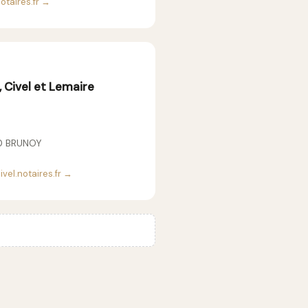
otaires.fr →
 Civel et Lemaire
00 BRUNOY
vel.notaires.fr →