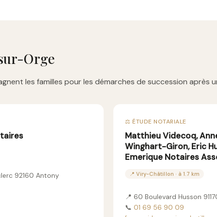
-sur-Orge
gnent les familles pour les démarches de succession après u
⚖️ ÉTUDE NOTARIALE
taires
Matthieu Videcoq, Anne
Winghart-Giron, Eric Hu
Emerique Notaires Ass
📍 Viry-Châtillon · à 1.7 km
eclerc 92160 Antony
📍 60 Boulevard Husson 91170
📞
01 69 56 90 09