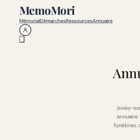
MemoMori
Mémorial
Démarches
Ressources
Annuaire
Annu
Juvisy-su
annuaire
funèbres, 