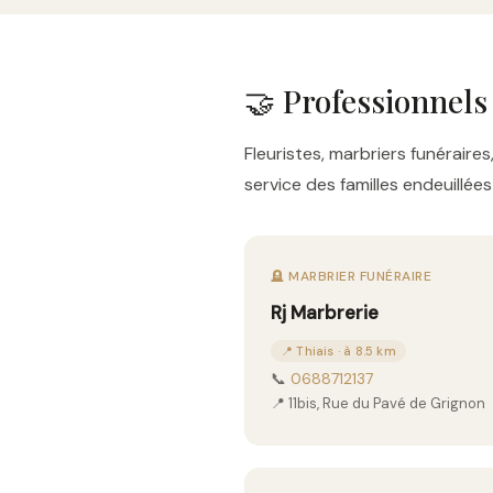
🤝 Professionnels
Fleuristes, marbriers funérai
service des familles endeuillé
🪦 MARBRIER FUNÉRAIRE
Rj Marbrerie
📍 Thiais · à 8.5 km
📞
0688712137
📍 11bis, Rue du Pavé de Grignon