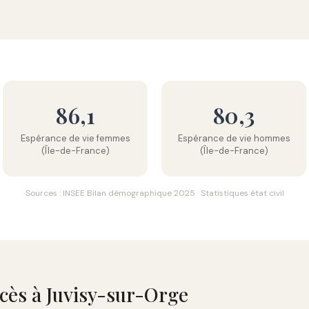
86,1
80,3
Espérance de vie femmes
Espérance de vie hommes
(Île-de-France)
(Île-de-France)
Sources : INSEE Bilan démographique 2025 · Statistiques état civil
écès à Juvisy-sur-Orge