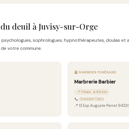
 du deuil à Juvisy-sur-Orge
res, psychologues, sophrologues, hypnothérapeutes, doulas e
es de votre commune.
🪦 MARBRIER FUNÉRAIRE
Marbrerie Barbier
📍 Thiais · à 8.5 km
📞
0146867380
📍 13 Esp Auguste Perret 94320