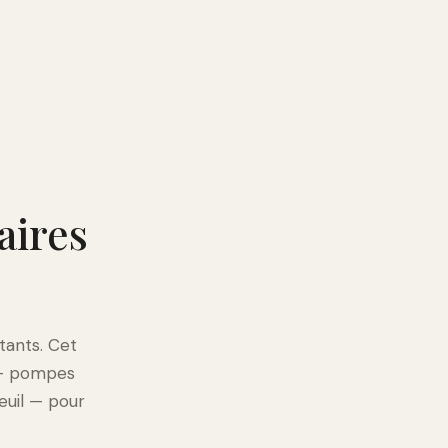
aires
tants. Cet
 — pompes
euil — pour