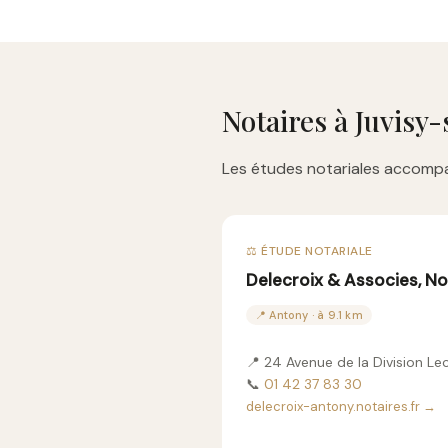
Notaires à Juvisy
Les études notariales accompa
⚖️ ÉTUDE NOTARIALE
Delecroix & Associes, No
📍 Antony · à 9.1 km
📍 24 Avenue de la Division L
📞
01 42 37 83 30
delecroix-antony.notaires.fr →