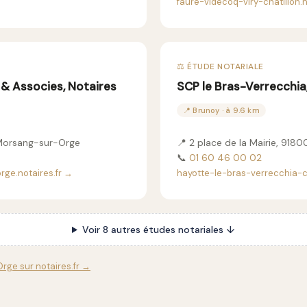
faure-videcoq-viry-chatillon.n
⚖️ ÉTUDE NOTARIALE
 & Associes, Notaires
SCP le Bras-Verrecchia,
📍 Brunoy · à 9.6 km
 Morsang-sur-Orge
📍 2 place de la Mairie, 918
📞
01 60 46 00 02
ge.notaires.fr →
hayotte-le-bras-verrecchia-ci
Voir 8 autres études notariales ↓
Orge sur notaires.fr →