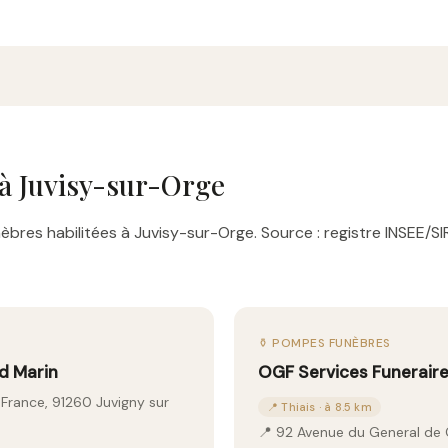
à Juvisy-sur-Orge
bres habilitées à Juvisy-sur-Orge. Source : registre INSEE/SI
⚱️ POMPES FUNÈBRES
d Marin
OGF Services Funerair
 France, 91260 Juvigny sur
📍 Thiais · à 8.5 km
📍 92 Avenue du General de 