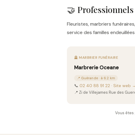
🤝 Professionnels
Fleuristes, marbriers funérai
service des familles endeuillé
🪦 MARBRIER FUNÉRAIRE
Marbrerie Oceane
📍 Guérande · à 6.2 km
📞
02 40 88 91 22
·
Site web 
📍 Zi de Villejames Rue des Gu
Vous êtes 