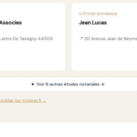
⚖️ ÉTUDE NOTARIALE
 Associes
Jean Lucas
Lattre De Tassigny 44500
📍 20 Avenue Jean de Neym
Voir 6 autres études notariales ↓
coublac sur notaires.fr →