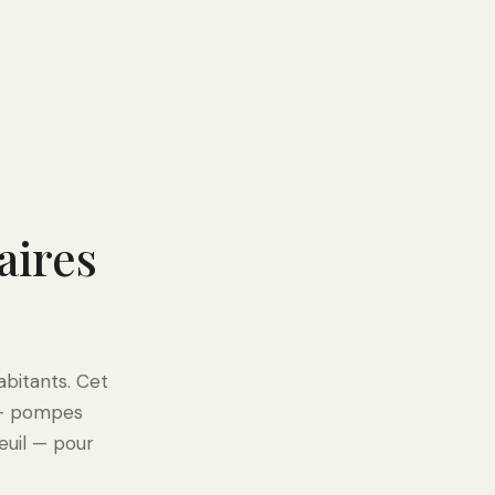
aires
abitants. Cet
 — pompes
euil — pour