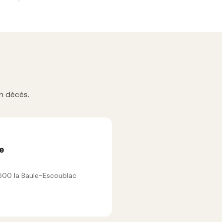
n décès.
le
500 la Baule-Escoublac