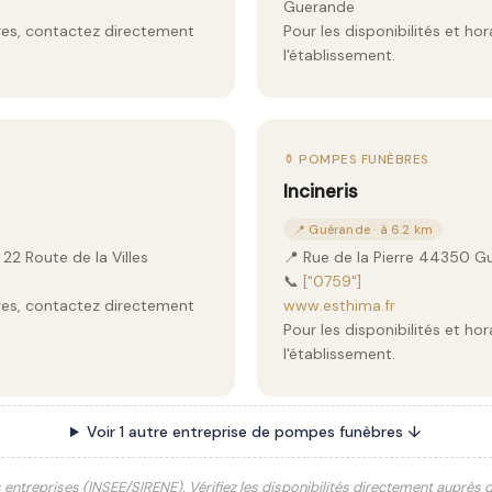
Guerande
aires, contactez directement
Pour les disponibilités et ho
l'établissement.
⚱️ POMPES FUNÈBRES
Incineris
📍 Guérande · à 6.2 km
22 Route de la Villes
📍 Rue de la Pierre 44350 G
📞
["0759"]
aires, contactez directement
www.esthima.fr
Pour les disponibilités et ho
l'établissement.
Voir 1 autre entreprise de pompes funèbres ↓
s entreprises (INSEE/SIRENE). Vérifiez les disponibilités directement auprès