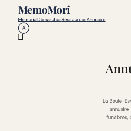
MemoMori
Mémorial
Démarches
Ressources
Annuaire
Annu
La Baule-Esc
annuaire
funèbres, 