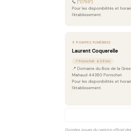
📞
["0759"]
Pour les disponibilités et hor
l'établissement.
⚱️ POMPES FUNÈBRES
Laurent Coquerelle
📍 Pornichet · à 3.8 km
📍 Domaine du Bois de la Gree 
Mahaud 44380 Pornichet
Pour les disponibilités et hor
l'établissement.
Données issues du registre officiel de