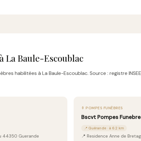
à La Baule-Escoublac
bres habilitées à La Baule-Escoublac. Source : registre INSEE
⚱️ POMPES FUNÈBRES
Bscvt Pompes Funebre
📍 Guérande · à 6.2 km
ieu 44350 Guerande
📍 Residence Anne de Breta