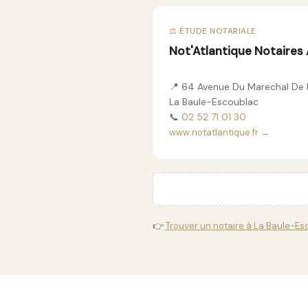
⚖️ ÉTUDE NOTARIALE
Not'Atlantique Notaires
📍 64 Avenue Du Marechal De 
La Baule-Escoublac
📞
02 52 71 01 30
www.notatlantique.fr →
👉
Trouver un notaire à La Baule-Es