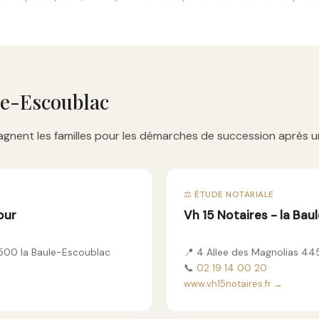
le-Escoublac
gnent les familles pour les démarches de succession après u
⚖️ ÉTUDE NOTARIALE
our
Vh 15 Notaires - la Bau
4500 la Baule-Escoublac
📍 4 Allee des Magnolias 44
📞
02 19 14 00 20
www.vh15notaires.fr →