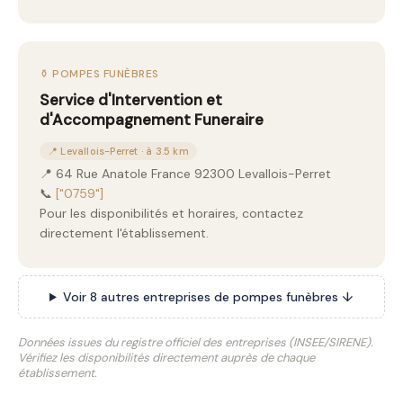
⚱️ POMPES FUNÈBRES
Service d'Intervention et
d'Accompagnement Funeraire
📍 Levallois-Perret · à 3.5 km
📍 64 Rue Anatole France 92300 Levallois-Perret
📞
["0759"]
Pour les disponibilités et horaires, contactez
directement l'établissement.
Voir 8 autres entreprises de pompes funèbres ↓
Données issues du registre officiel des entreprises (INSEE/SIRENE).
Vérifiez les disponibilités directement auprès de chaque
établissement.