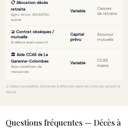
📋 Allocation décès
Caisses
retraite
Variable
de retraite
Agirc-Arrco · IRCANTEC ·
autres
🤝 Contrat obsèques /
Capital
Assureur ·
mutuelle
prévu
mutuelle
Si défunt avait souscrit
🏛️ Aide CCAS de La
CCAS
Garenne-Colombes
Variable
mairie
Sous conditions de
ressources
⚠️ Aides cumulables. Demande à effectuer dans les 2 ans qui suivent le
décès.
Questions fréquentes — Décès à