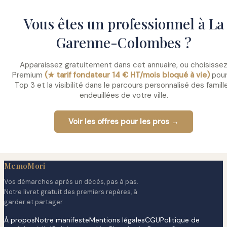
Vous êtes un professionnel à La
Garenne-Colombes ?
Apparaissez gratuitement dans cet annuaire, ou choisisse
Premium
(★ tarif fondateur 14 € HT/mois bloqué à vie)
pour
Top 3 et la visibilité dans le parcours personnalisé des famill
endeuillées de votre ville.
Voir les offres pour les pros →
MemoMori
Vos démarches après un décès, pas à pas.
Notre livret gratuit des premiers repères, à
garder et partager.
À propos
Notre manifeste
Mentions légales
CGU
Politique de