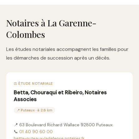
Notaires à La Garenne-
Colombes
Les études notariales accompagnent les familles pour
les démarches de succession après un décès.
⚖️ ÉTUDE NOTARIALE
Betta, Chouraqui et Ribeiro, Notaires
Associes
📍 Puteaux · à 2.6 km
📍 63 Boulevard Richard Wallace 92800 Puteaux
📞
01 40 90 60 00
betta-puteaux-ladefense.notaires.fr →