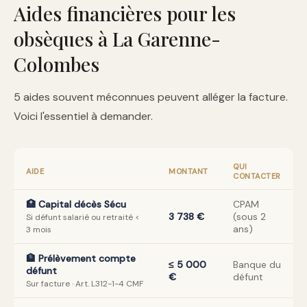
Aides financières pour les
obsèques à La Garenne-
Colombes
5 aides souvent méconnues peuvent alléger la facture.
Voici l'essentiel à demander.
QUI
AIDE
MONTANT
CONTACTER
🏥 Capital décès Sécu
CPAM
3 738 €
(sous 2
Si défunt salarié ou retraité <
ans)
3 mois
🏦 Prélèvement compte
≤ 5 000
Banque du
défunt
€
défunt
Sur facture · Art. L312-1-4 CMF