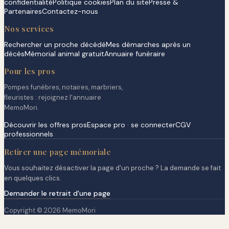
confidentialité
Politique cookies
Plan du site
Presse &
Partenaires
Contactez-nous
Nos services
Rechercher un proche décédé
Mes démarches après un
décès
Mémorial animal gratuit
Annuaire funéraire
Pour les pros
Pompes funèbres, notaires, marbriers,
fleuristes : rejoignez l'annuaire
MemoMori.
Découvrir les offres pros
Espace pro · se connecter
CGV
professionnels
Retirer une page mémoriale
Vous souhaitez désactiver la page d'un proche ? La demande se fait
en quelques clics.
Demander le retrait d'une page
Copyright © 2026 MemoMori