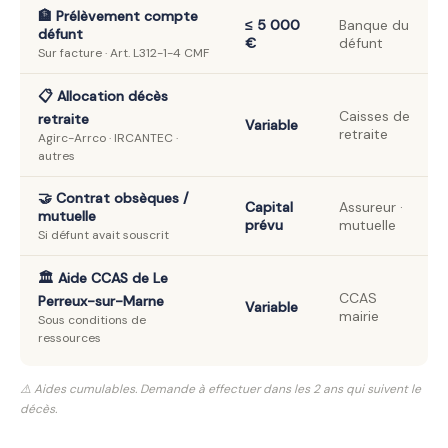
🏦 Prélèvement compte
≤ 5 000
Banque du
défunt
€
défunt
Sur facture · Art. L312-1-4 CMF
📋 Allocation décès
Caisses de
retraite
Variable
retraite
Agirc-Arrco · IRCANTEC ·
autres
🤝 Contrat obsèques /
Capital
Assureur ·
mutuelle
prévu
mutuelle
Si défunt avait souscrit
🏛️ Aide CCAS de Le
CCAS
Perreux-sur-Marne
Variable
mairie
Sous conditions de
ressources
⚠️ Aides cumulables. Demande à effectuer dans les 2 ans qui suivent le
décès.