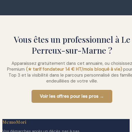
Vous êtes un professionnel à Le
Perreux-sur-Marne ?
Apparaissez gratuitement dans cet annuaire, ou choisisse
Premium
(★ tarif fondateur 14 € HT/mois bloqué à vie)
pour
Top 3 et la visibilité dans le parcours personnalisé des famill
endeuillées de votre ville.
Voir les offres pour les pros →
MemoMori
Vos démarches après un décès, pas à pas.