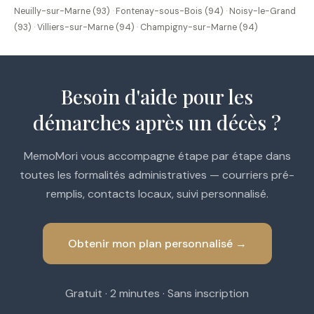
Neuilly-sur-Marne (93)
·
Fontenay-sous-Bois (94)
·
Noisy-le-Grand
(93)
·
Villiers-sur-Marne (94)
·
Champigny-sur-Marne (94)
Besoin d'aide pour les
démarches après un décès ?
MemoMori vous accompagne étape par étape dans
toutes les formalités administratives — courriers pré-
remplis, contacts locaux, suivi personnalisé.
Obtenir mon plan personnalisé →
Gratuit · 2 minutes · Sans inscription