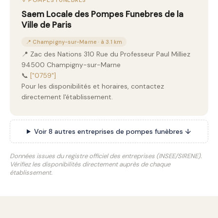
⚱️ POMPES FUNÈBRES
Saem Locale des Pompes Funebres de la
Ville de Paris
📍 Champigny-sur-Marne · à 3.1 km
📍 Zac des Nations 310 Rue du Professeur Paul Milliez
94500 Champigny-sur-Marne
📞
["0759"]
Pour les disponibilités et horaires, contactez
directement l'établissement.
Voir 8 autres entreprises de pompes funèbres ↓
Données issues du registre officiel des entreprises (INSEE/SIRENE).
Vérifiez les disponibilités directement auprès de chaque
établissement.