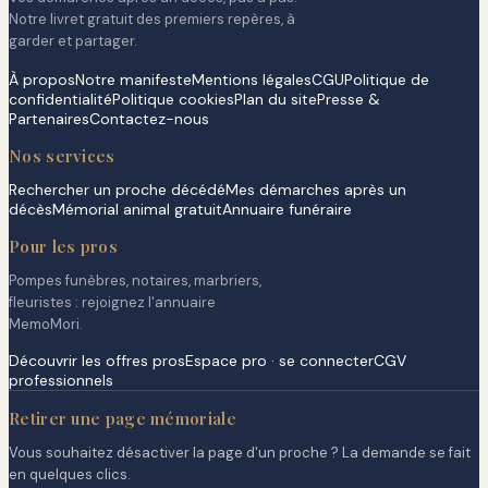
Notre livret gratuit des premiers repères, à
garder et partager.
À propos
Notre manifeste
Mentions légales
CGU
Politique de
confidentialité
Politique cookies
Plan du site
Presse &
Partenaires
Contactez-nous
Nos services
Rechercher un proche décédé
Mes démarches après un
décès
Mémorial animal gratuit
Annuaire funéraire
Pour les pros
Pompes funèbres, notaires, marbriers,
fleuristes : rejoignez l'annuaire
MemoMori.
Découvrir les offres pros
Espace pro · se connecter
CGV
professionnels
Retirer une page mémoriale
Vous souhaitez désactiver la page d'un proche ? La demande se fait
en quelques clics.