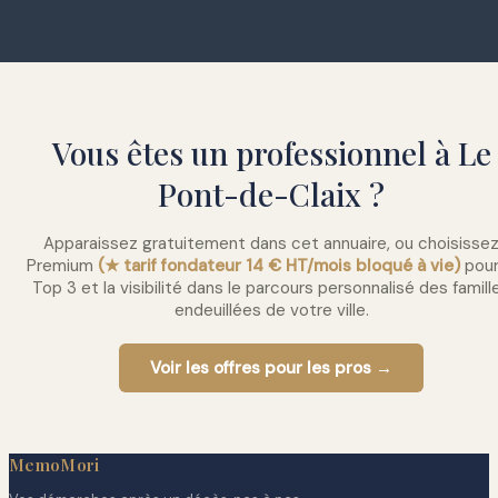
Vous êtes un professionnel à Le
Pont-de-Claix ?
Apparaissez gratuitement dans cet annuaire, ou choisisse
Premium
(★ tarif fondateur 14 € HT/mois bloqué à vie)
pour
Top 3 et la visibilité dans le parcours personnalisé des famill
endeuillées de votre ville.
Voir les offres pour les pros →
MemoMori