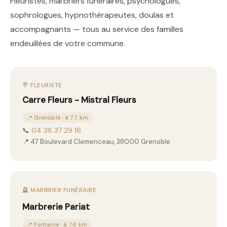
Fleuristes, marbriers funéraires, psychologues,
sophrologues, hypnothérapeutes, doulas et
accompagnants — tous au service des familles
endeuillées de votre commune.
💐 FLEURISTE
Carre Fleurs - Mistral Fleurs
📍 Grenoble · à 7.7 km
📞
04 38 37 29 16
📍 47 Boulevard Clemenceau, 38000 Grenoble
🪦 MARBRIER FUNÉRAIRE
Marbrerie Pariat
📍 Fontaine · à 7.6 km