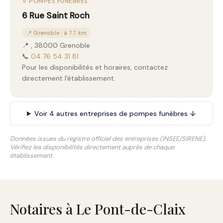
⚱️ POMPES FUNÈBRES
6 Rue Saint Roch
📍 Grenoble · à 7.7 km
📍 , 38000 Grenoble
📞
04 76 54 31 81
Pour les disponibilités et horaires, contactez
directement l'établissement.
Voir 4 autres entreprises de pompes funèbres ↓
Données issues du registre officiel des entreprises (INSEE/SIRENE).
Vérifiez les disponibilités directement auprès de chaque
établissement.
Notaires à Le Pont-de-Claix