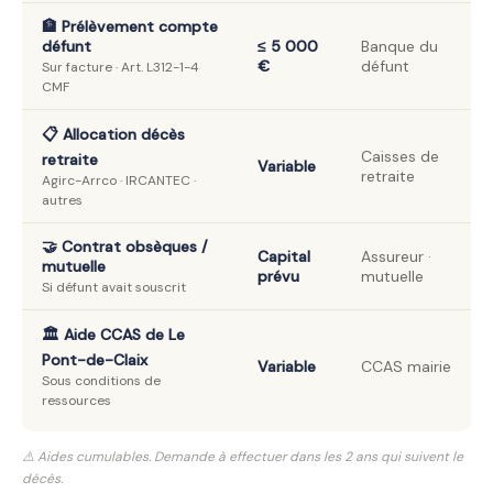
🏦 Prélèvement compte
défunt
≤ 5 000
Banque du
€
défunt
Sur facture · Art. L312-1-4
CMF
📋 Allocation décès
Caisses de
retraite
Variable
retraite
Agirc-Arrco · IRCANTEC ·
autres
🤝 Contrat obsèques /
Capital
Assureur ·
mutuelle
prévu
mutuelle
Si défunt avait souscrit
🏛️ Aide CCAS de Le
Pont-de-Claix
Variable
CCAS mairie
Sous conditions de
ressources
⚠️ Aides cumulables. Demande à effectuer dans les 2 ans qui suivent le
décès.