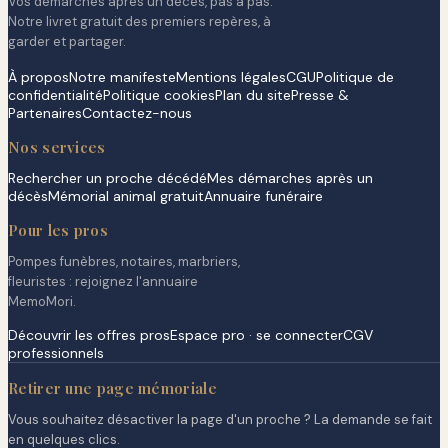
Vos démarches après un décès, pas à pas.
Notre livret gratuit des premiers repères, à
garder et partager.
À propos
Notre manifeste
Mentions légales
CGU
Politique de
confidentialité
Politique cookies
Plan du site
Presse &
Partenaires
Contactez-nous
Nos services
Rechercher un proche décédé
Mes démarches après un
décès
Mémorial animal gratuit
Annuaire funéraire
Pour les pros
Pompes funèbres, notaires, marbriers,
fleuristes : rejoignez l'annuaire
MemoMori.
Découvrir les offres pros
Espace pro · se connecter
CGV
professionnels
Retirer une page mémoriale
Vous souhaitez désactiver la page d'un proche ? La demande se fait
en quelques clics.