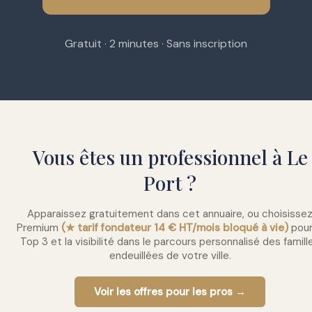
Gratuit · 2 minutes · Sans inscription
Vous êtes un professionnel à Le
Port ?
Apparaissez gratuitement dans cet annuaire, ou choisisse
Premium
(★ tarif fondateur 14 € HT/mois bloqué à vie)
pour
Top 3 et la visibilité dans le parcours personnalisé des famill
endeuillées de votre ville.
Voir les offres pour les pros →