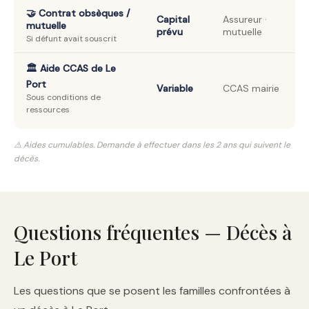
🤝 Contrat obsèques /
Capital
Assureur ·
mutuelle
prévu
mutuelle
Si défunt avait souscrit
🏛️ Aide CCAS de Le
Port
Variable
CCAS mairie
Sous conditions de
ressources
⚠️ Aides cumulables. Demande à effectuer dans les 2 ans qui suivent le
décès.
Questions fréquentes — Décès à
Le Port
Les questions que se posent les familles confrontées à