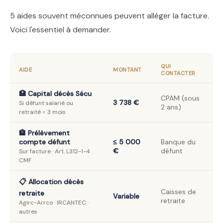
5 aides souvent méconnues peuvent alléger la facture.
Voici l'essentiel à demander.
QUI
AIDE
MONTANT
CONTACTER
🏥 Capital décès Sécu
CPAM (sous
3 738 €
Si défunt salarié ou
2 ans)
retraité < 3 mois
🏦 Prélèvement
compte défunt
≤ 5 000
Banque du
€
défunt
Sur facture · Art. L312-1-4
CMF
📋 Allocation décès
Caisses de
retraite
Variable
retraite
Agirc-Arrco · IRCANTEC ·
autres