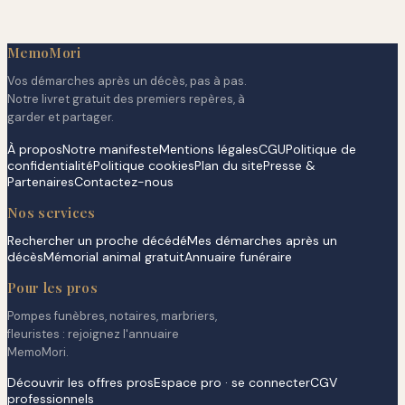
MemoMori
Vos démarches après un décès, pas à pas.
Notre livret gratuit des premiers repères, à
garder et partager.
À propos
Notre manifeste
Mentions légales
CGU
Politique de
confidentialité
Politique cookies
Plan du site
Presse &
Partenaires
Contactez-nous
Nos services
Rechercher un proche décédé
Mes démarches après un
décès
Mémorial animal gratuit
Annuaire funéraire
Pour les pros
Pompes funèbres, notaires, marbriers,
fleuristes : rejoignez l'annuaire
MemoMori.
Découvrir les offres pros
Espace pro · se connecter
CGV
professionnels