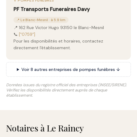
⚱️ POMPES FUNÈBRES
PF Transports Funeraires Davy
📍 Le Blanc-Mesnil · à 5.9 km
📍 162 Rue Victor Hugo 93150 le Blanc-Mesnil
📞
["0759"]
Pour les disponibilités et horaires, contactez
directement l'établissement.
Voir 8 autres entreprises de pompes funèbres ↓
Données issues du registre officiel des entreprises (INSEE/SIRENE).
Vérifiez les disponibilités directement auprès de chaque
établissement.
Notaires à Le Raincy