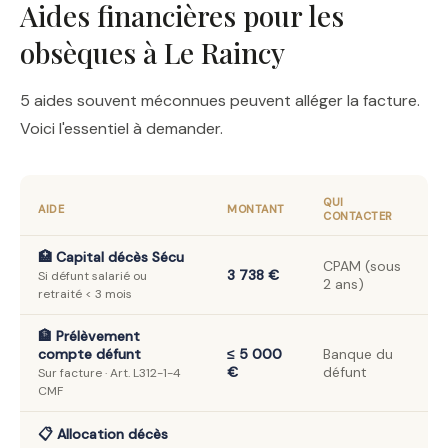
Aides financières pour les
obsèques à Le Raincy
5 aides souvent méconnues peuvent alléger la facture.
Voici l'essentiel à demander.
QUI
AIDE
MONTANT
CONTACTER
🏥 Capital décès Sécu
CPAM (sous
3 738 €
Si défunt salarié ou
2 ans)
retraité < 3 mois
🏦 Prélèvement
compte défunt
≤ 5 000
Banque du
€
défunt
Sur facture · Art. L312-1-4
CMF
📋 Allocation décès