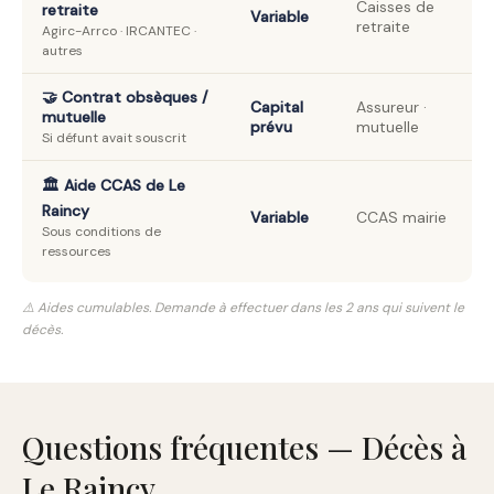
Caisses de
retraite
Variable
retraite
Agirc-Arrco · IRCANTEC ·
autres
🤝 Contrat obsèques /
Capital
Assureur ·
mutuelle
prévu
mutuelle
Si défunt avait souscrit
🏛️ Aide CCAS de Le
Raincy
Variable
CCAS mairie
Sous conditions de
ressources
⚠️ Aides cumulables. Demande à effectuer dans les 2 ans qui suivent le
décès.
Questions fréquentes — Décès à
Le Raincy