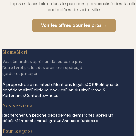
Top 3 et la visibilité dans le parcours personnalisé des famill
endeuillées de votre ville.
Voir les offres pour les pros →
MemoMori
Vos démarches après un décès, pas à pas.
Notre livret gratuit des premiers repères, à
garder et partager.
À propos
Notre manifeste
Mentions légales
CGU
Politique de
confidentialité
Politique cookies
Plan du site
Presse &
Partenaires
Contactez-nous
Nos services
Rechercher un proche décédé
Mes démarches après un
décès
Mémorial animal gratuit
Annuaire funéraire
Pour les pros