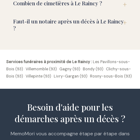
Combien de cimetières à Le Raincy ?
Faut-il un notaire après un décès à Le Raincy
?
Services funéraires à proximité de Le Raincy :
Les Pavillons-sous-
Bois (93)
·
Villemomble (93)
·
Gagny (93)
·
Bondy (93)
·
Clichy-sous-
Bois (93)
·
Villepinte (93)
·
Livry-Gargan (93)
·
Rosny-sous-Bois (93)
Besoin d'aide pour les
démarches après un décès ?
MemoMori vous accompagne étape par étape dans