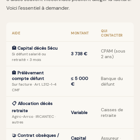
Voici l'essentiel à demander.
QUI
AIDE
MONTANT
CONTACTER
🏥 Capital décès Sécu
CPAM (sous
3 738 €
Si défunt salarié ou
2 ans)
retraité < 3 mois
🏦 Prélèvement
compte défunt
≤ 5 000
Banque du
€
défunt
Sur facture · Art. L312-1-4
CMF
📋 Allocation décès
Caisses de
retraite
Variable
retraite
Agirc-Arrco · IRCANTEC ·
autres
🤝 Contrat obsèques /
Capital
Assureur ·