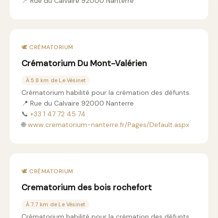
📍 Rue du Calvaire 92000 Nanterre
🕊️ CRÉMATORIUM
Crématorium Du Mont-Valérien
À 5.8 km de Le Vésinet
Crématorium habilité pour la crémation des défunts.
📍 Rue du Calvaire 92000 Nanterre
📞
+33 1 47 72 45 74
🌐
www.crematorium-nanterre.fr/Pages/Default.aspx
🕊️ CRÉMATORIUM
Crematorium des bois rochefort
À 7.7 km de Le Vésinet
Crématorium habilité pour la crémation des défunts.