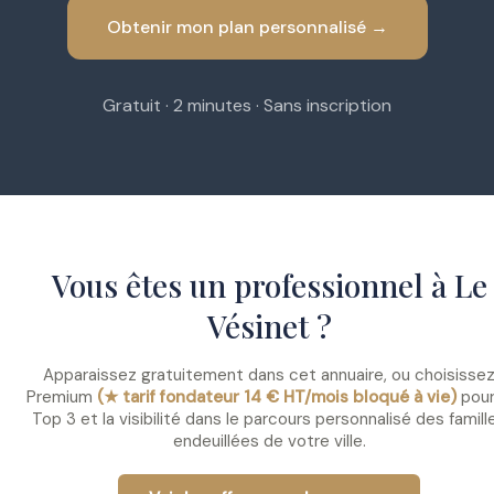
Obtenir mon plan personnalisé →
Gratuit · 2 minutes · Sans inscription
Vous êtes un professionnel à Le
Vésinet ?
Apparaissez gratuitement dans cet annuaire, ou choisisse
Premium
(★ tarif fondateur 14 € HT/mois bloqué à vie)
pour
Top 3 et la visibilité dans le parcours personnalisé des famill
endeuillées de votre ville.