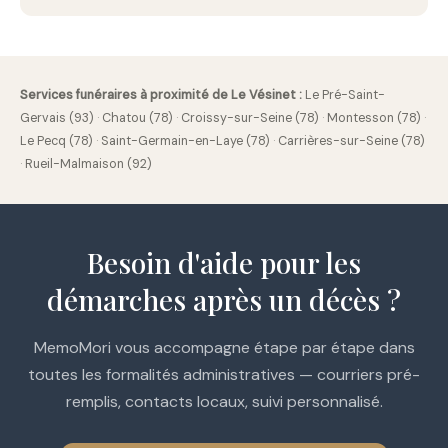
Services funéraires à proximité de Le Vésinet :
Le Pré-Saint-
Gervais (93)
·
Chatou (78)
·
Croissy-sur-Seine (78)
·
Montesson (78)
·
Le Pecq (78)
·
Saint-Germain-en-Laye (78)
·
Carrières-sur-Seine (78)
·
Rueil-Malmaison (92)
Besoin d'aide pour les
démarches après un décès ?
MemoMori vous accompagne étape par étape dans
toutes les formalités administratives — courriers pré-
remplis, contacts locaux, suivi personnalisé.