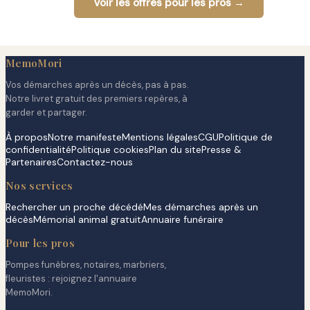
Voir les offres pour les pros →
MemoMori
Vos démarches après un décès, pas à pas.
Notre livret gratuit des premiers repères, à
garder et partager.
À propos
Notre manifeste
Mentions légales
CGU
Politique de
confidentialité
Politique cookies
Plan du site
Presse &
Partenaires
Contactez-nous
Nos services
Rechercher un proche décédé
Mes démarches après un
décès
Mémorial animal gratuit
Annuaire funéraire
Pour les pros
Pompes funèbres, notaires, marbriers,
fleuristes : rejoignez l'annuaire
MemoMori.