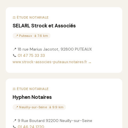
⚖️ ÉTUDE NOTARIALE
SELARL Strock et Associés
📍 Puteaux · à 7.6 km
📍 18 rue Marius Jacotot, 92800 PUTEAUX
📞
01 47 75 33 33
www.strock-associes-puteaux.notaires.fr →
⚖️ ÉTUDE NOTARIALE
Hyphen Notaires
📍 Neuilly-sur-Seine · à 9.9 km
📍 9 Rue Boutard 92200 Neuilly-sur-Seine
📞
01 46 24 1220