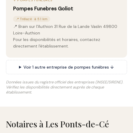
⚱️ POMPES FUNÈBRES
Pompes Funebres Goliot
📍 Trélazé · à 5.1 km
📍 Brain sur l'Authion 31 Rue de la Lande Vaslin 49800
Loire-Authion
Pour les disponibilités et horaires, contactez
directement l'établissement.
Voir 1 autre entreprise de pompes funèbres ↓
Données issues du registre officiel des entreprises (INSEE/SIRENE).
Vérifiez les disponibilités directement auprès de chaque
établissement.
Notaires à Les Ponts-de-Cé