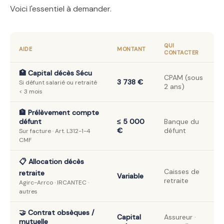
Voici l'essentiel à demander.
QUI
AIDE
MONTANT
CONTACTER
🏥 Capital décès Sécu
CPAM (sous
3 738 €
Si défunt salarié ou retraité
2 ans)
< 3 mois
🏦 Prélèvement compte
défunt
≤ 5 000
Banque du
€
défunt
Sur facture · Art. L312-1-4
CMF
📋 Allocation décès
Caisses de
retraite
Variable
retraite
Agirc-Arrco · IRCANTEC ·
autres
🤝 Contrat obsèques /
Capital
Assureur ·
mutuelle