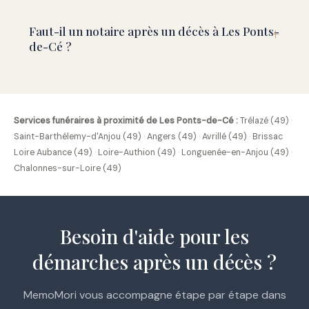
Faut-il un notaire après un décès à Les Ponts-
de-Cé ?
Services funéraires à proximité de Les Ponts-de-Cé :
Trélazé (49)
·
Saint-Barthélemy-d'Anjou (49)
·
Angers (49)
·
Avrillé (49)
·
Brissac
Loire Aubance (49)
·
Loire-Authion (49)
·
Longuenée-en-Anjou (49)
·
Chalonnes-sur-Loire (49)
Besoin d'aide pour les
démarches après un décès ?
MemoMori vous accompagne étape par étape dans