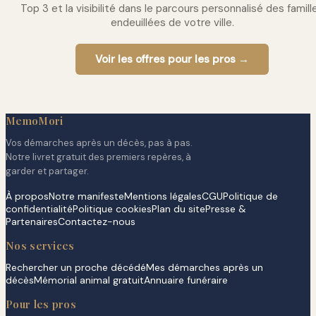
Top 3 et la visibilité dans le parcours personnalisé des famill
endeuillées de votre ville.
Voir les offres pour les pros →
MemoMori
Vos démarches après un décès, pas à pas.
Notre livret gratuit des premiers repères, à
garder et partager.
À propos
Notre manifeste
Mentions légales
CGU
Politique de
confidentialité
Politique cookies
Plan du site
Presse &
Partenaires
Contactez-nous
Nos services
Rechercher un proche décédé
Mes démarches après un
décès
Mémorial animal gratuit
Annuaire funéraire
Pour les pros