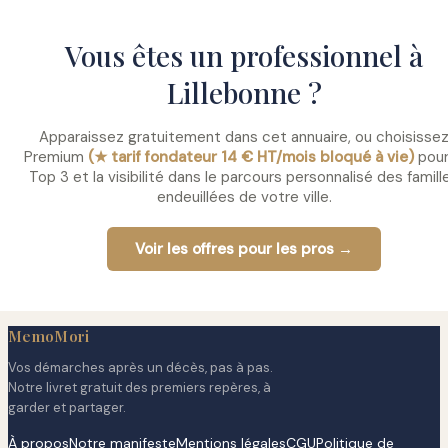
Vous êtes un professionnel à
Lillebonne ?
Apparaissez gratuitement dans cet annuaire, ou choisisse
Premium
(★ tarif fondateur 14 € HT/mois bloqué à vie)
pour
Top 3 et la visibilité dans le parcours personnalisé des famill
endeuillées de votre ville.
Voir les offres pour les pros →
MemoMori
Vos démarches après un décès, pas à pas.
Notre livret gratuit des premiers repères, à
garder et partager.
À propos
Notre manifeste
Mentions légales
CGU
Politique de