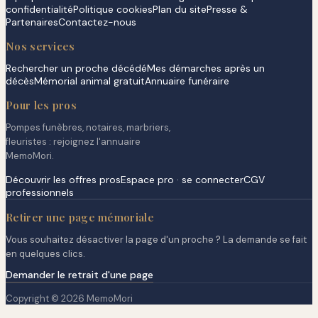
confidentialité
Politique cookies
Plan du site
Presse &
Partenaires
Contactez-nous
Nos services
Rechercher un proche décédé
Mes démarches après un
décès
Mémorial animal gratuit
Annuaire funéraire
Pour les pros
Pompes funèbres, notaires, marbriers,
fleuristes : rejoignez l'annuaire
MemoMori.
Découvrir les offres pros
Espace pro · se connecter
CGV
professionnels
Retirer une page mémoriale
Vous souhaitez désactiver la page d'un proche ? La demande se fait
en quelques clics.
Demander le retrait d'une page
Copyright © 2026 MemoMori