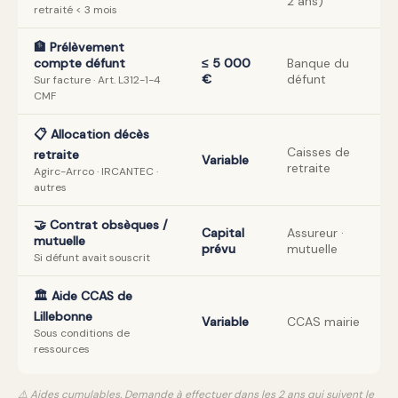
2 ans)
retraité < 3 mois
🏦 Prélèvement
compte défunt
≤ 5 000
Banque du
€
défunt
Sur facture · Art. L312-1-4
CMF
📋 Allocation décès
Caisses de
retraite
Variable
retraite
Agirc-Arrco · IRCANTEC ·
autres
🤝 Contrat obsèques /
Capital
Assureur ·
mutuelle
prévu
mutuelle
Si défunt avait souscrit
🏛️ Aide CCAS de
Lillebonne
Variable
CCAS mairie
Sous conditions de
ressources
⚠️ Aides cumulables. Demande à effectuer dans les 2 ans qui suivent le