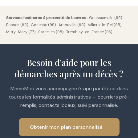
Services funéraires à proximité de Louvres :
Goussainville (95)
·
Fosses (95)
·
Gonesse (95)
·
Arnouville (95)
·
Villiers-le-Bel (95)
·
Mitry-Mory (77)
·
Sarcelles (95)
·
Tremblay-en-France (93)
Besoin d'aide pour les
démarches après un décès ?
MemoMori vous accompagne étape par étape dans
toutes les formalités administratives — courriers pré-
remplis, contacts locaux, suivi personnalisé.
Obtenir mon plan personnalisé →