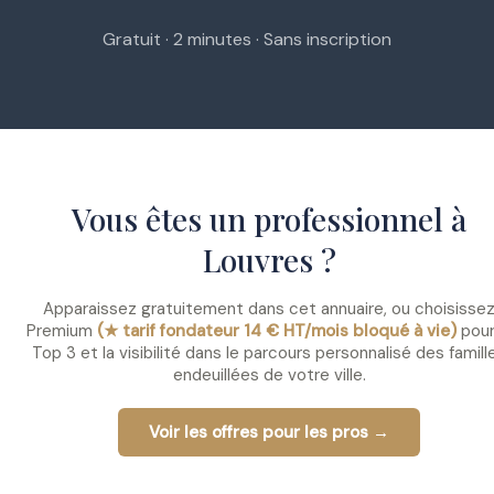
Gratuit · 2 minutes · Sans inscription
Vous êtes un professionnel à
Louvres ?
Apparaissez gratuitement dans cet annuaire, ou choisisse
Premium
(★ tarif fondateur 14 € HT/mois bloqué à vie)
pour
Top 3 et la visibilité dans le parcours personnalisé des famill
endeuillées de votre ville.
Voir les offres pour les pros →