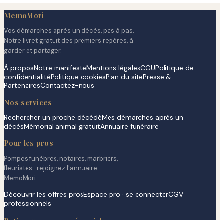
MemoMori
Vos démarches après un décès, pas à pas.
Notre livret gratuit des premiers repères, à
garder et partager.
À propos
Notre manifeste
Mentions légales
CGU
Politique de
confidentialité
Politique cookies
Plan du site
Presse &
Partenaires
Contactez-nous
Nos services
Rechercher un proche décédé
Mes démarches après un
décès
Mémorial animal gratuit
Annuaire funéraire
Pour les pros
Pompes funèbres, notaires, marbriers,
fleuristes : rejoignez l'annuaire
MemoMori.
Découvrir les offres pros
Espace pro · se connecter
CGV
professionnels