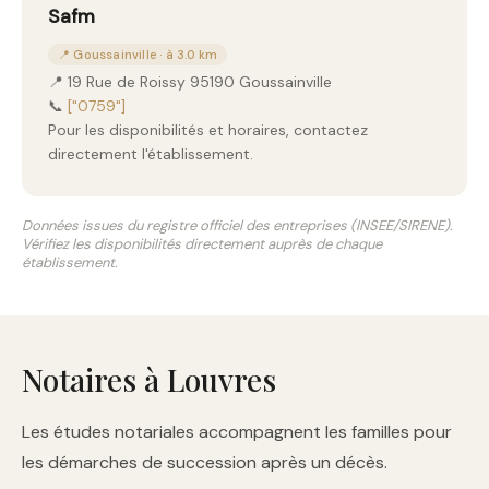
Safm
📍 Goussainville · à 3.0 km
📍 19 Rue de Roissy 95190 Goussainville
📞
["0759"]
Pour les disponibilités et horaires, contactez
directement l'établissement.
Données issues du registre officiel des entreprises (INSEE/SIRENE).
Vérifiez les disponibilités directement auprès de chaque
établissement.
Notaires à Louvres
Les études notariales accompagnent les familles pour
les démarches de succession après un décès.