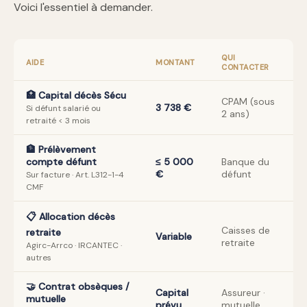
Voici l'essentiel à demander.
QUI
AIDE
MONTANT
CONTACTER
🏥 Capital décès Sécu
CPAM (sous
3 738 €
Si défunt salarié ou
2 ans)
retraité < 3 mois
🏦 Prélèvement
compte défunt
≤ 5 000
Banque du
€
défunt
Sur facture · Art. L312-1-4
CMF
📋 Allocation décès
Caisses de
retraite
Variable
retraite
Agirc-Arrco · IRCANTEC ·
autres
🤝 Contrat obsèques /
Capital
Assureur ·
mutuelle
prévu
mutuelle