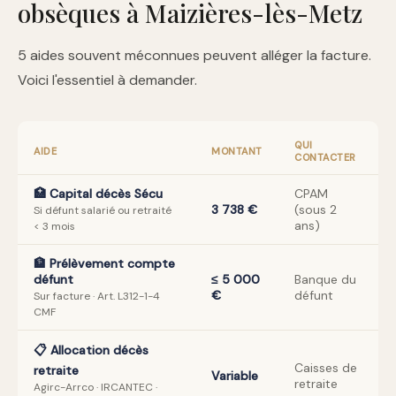
obsèques à Maizières-lès-Metz
5 aides souvent méconnues peuvent alléger la facture.
Voici l'essentiel à demander.
QUI
AIDE
MONTANT
CONTACTER
🏥 Capital décès Sécu
CPAM
3 738 €
(sous 2
Si défunt salarié ou retraité
ans)
< 3 mois
🏦 Prélèvement compte
défunt
≤ 5 000
Banque du
€
défunt
Sur facture · Art. L312-1-4
CMF
📋 Allocation décès
Caisses de
retraite
Variable
retraite
Agirc-Arrco · IRCANTEC ·