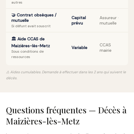
autres
🤝 Contrat obsèques /
Capital
Assureur ·
mutuelle
prévu
mutuelle
Si défunt avait souscrit
🏛️ Aide CCAS de
CCAS
Maizières-lès-Metz
Variable
mairie
Sous conditions de
ressources
⚠️ Aides cumulables. Demande à effectuer dans les 2 ans qui suivent le
décès.
Questions fréquentes — Décès à
Maizières-lès-Metz