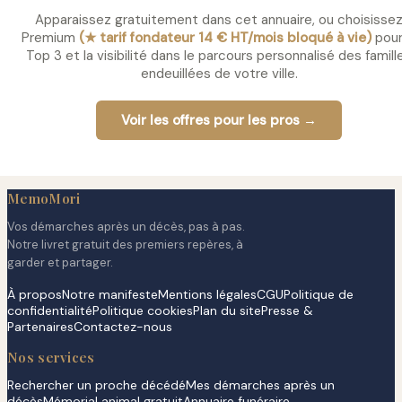
Apparaissez gratuitement dans cet annuaire, ou choisisse
Premium
(★ tarif fondateur 14 € HT/mois bloqué à vie)
pour
Top 3 et la visibilité dans le parcours personnalisé des famill
endeuillées de votre ville.
Voir les offres pour les pros →
MemoMori
Vos démarches après un décès, pas à pas.
Notre livret gratuit des premiers repères, à
garder et partager.
À propos
Notre manifeste
Mentions légales
CGU
Politique de
confidentialité
Politique cookies
Plan du site
Presse &
Partenaires
Contactez-nous
Nos services
Rechercher un proche décédé
Mes démarches après un
décès
Mémorial animal gratuit
Annuaire funéraire