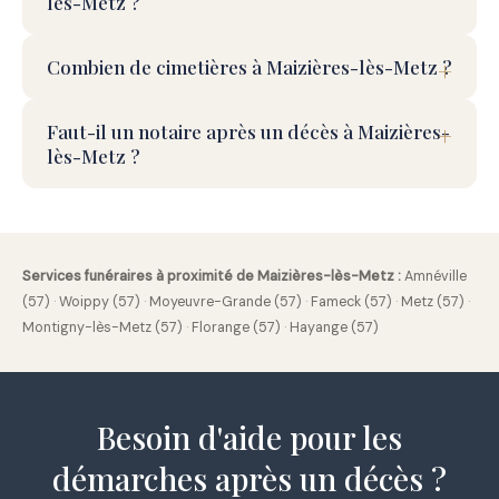
lès-Metz ?
Combien de cimetières à Maizières-lès-Metz ?
Faut-il un notaire après un décès à Maizières-
lès-Metz ?
Services funéraires à proximité de Maizières-lès-Metz :
Amnéville
(57)
·
Woippy (57)
·
Moyeuvre-Grande (57)
·
Fameck (57)
·
Metz (57)
·
Montigny-lès-Metz (57)
·
Florange (57)
·
Hayange (57)
Besoin d'aide pour les
démarches après un décès ?