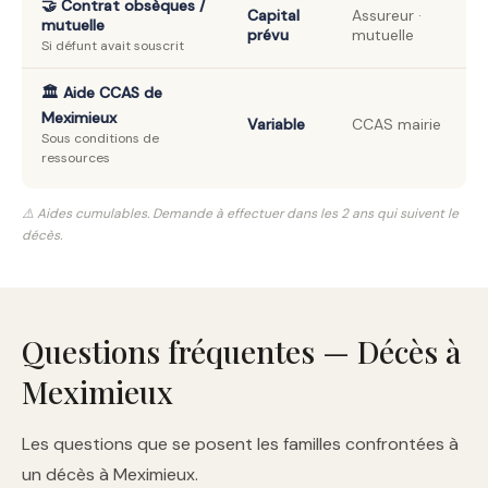
🤝 Contrat obsèques /
Capital
Assureur ·
mutuelle
prévu
mutuelle
Si défunt avait souscrit
🏛️ Aide CCAS de
Meximieux
Variable
CCAS mairie
Sous conditions de
ressources
⚠️ Aides cumulables. Demande à effectuer dans les 2 ans qui suivent le
décès.
Questions fréquentes — Décès à
Meximieux
Les questions que se posent les familles confrontées à
un décès à Meximieux.