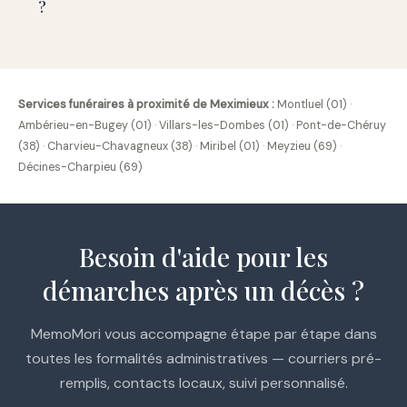
?
Services funéraires à proximité de Meximieux :
Montluel (01)
·
Ambérieu-en-Bugey (01)
·
Villars-les-Dombes (01)
·
Pont-de-Chéruy
(38)
·
Charvieu-Chavagneux (38)
·
Miribel (01)
·
Meyzieu (69)
·
Décines-Charpieu (69)
Besoin d'aide pour les
démarches après un décès ?
MemoMori vous accompagne étape par étape dans
toutes les formalités administratives — courriers pré-
remplis, contacts locaux, suivi personnalisé.