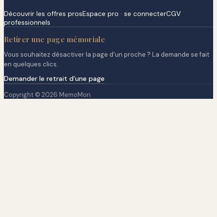
Découvrir les offres pros
Espace pro · se connecter
CGV
professionnels
Retirer une page mémoriale
Vous souhaitez désactiver la page d'un proche ? La demande se fait
en quelques clics.
Demander le retrait d'une page
Copyright © 2026 MemoMori