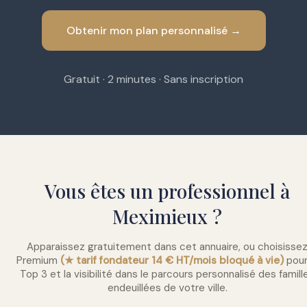
Obtenir mon plan personnalisé →
Gratuit · 2 minutes · Sans inscription
Vous êtes un professionnel à
Meximieux ?
Apparaissez gratuitement dans cet annuaire, ou choisisse
Premium
(★ tarif fondateur 14 € HT/mois bloqué à vie)
pour
Top 3 et la visibilité dans le parcours personnalisé des famill
endeuillées de votre ville.