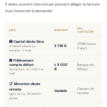
5 aides souvent méconnues peuvent alléger la facture.
Voici l'essentiel à demander.
QUI
AIDE
MONTANT
CONTACTER
🏥 Capital décès Sécu
CPAM (sous
3 738 €
Si défunt salarié ou
2 ans)
retraité < 3 mois
🏦 Prélèvement
compte défunt
≤ 5 000
Banque du
€
défunt
Sur facture · Art. L312-1-4
CMF
📋 Allocation décès
Caisses de
retraite
Variable
retraite
Agirc-Arrco · IRCANTEC ·
autres