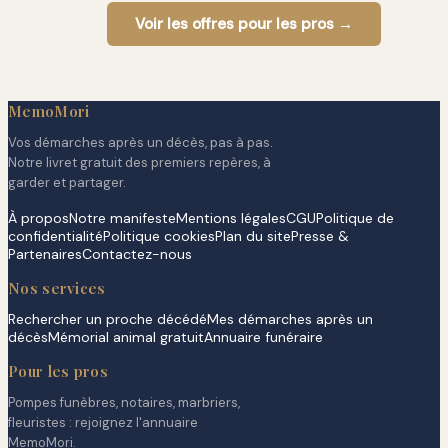
Voir les offres pour les pros →
MemoMori
Vos démarches après un décès, pas à pas.
Notre livret gratuit des premiers repères, à
garder et partager.
À propos
Notre manifeste
Mentions légales
CGU
Politique de
confidentialité
Politique cookies
Plan du site
Presse &
Partenaires
Contactez-nous
Nos services
Rechercher un proche décédé
Mes démarches après un
décès
Mémorial animal gratuit
Annuaire funéraire
Pour les pros
Pompes funèbres, notaires, marbriers,
fleuristes : rejoignez l'annuaire
MemoMori.