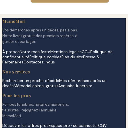
MemoMori
Vos démarches après un décès, pas à pas.
Notre livret gratuit des premiers repères, à
garder et partager.
À propos
Notre manifeste
Mentions légales
CGU
Politique de
confidentialité
Politique cookies
Plan du site
Presse &
Partenaires
Contactez-nous
Nos services
Rechercher un proche décédé
Mes démarches après un
décès
Mémorial animal gratuit
Annuaire funéraire
Pour les pros
Pompes funèbres, notaires, marbriers,
fleuristes : rejoignez l'annuaire
MemoMori.
Découvrir les offres pros
Espace pro · se connecter
CGV