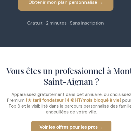
Obtenir mon plan personnalisé →
Gratuit · 2 minutes · Sans inscription
Vous êtes un professionnel à Mon
Saint-Aignan ?
Apparaissez gratuitement dans cet annuaire, ou choisisse
Premium
(★ tarif fondateur 14 € HT/mois bloqué à vie)
pour
Top 3 et la visibilité dans le parcours personnalisé des famill
endeuillées de votre ville.
Voir les offres pour les pros →