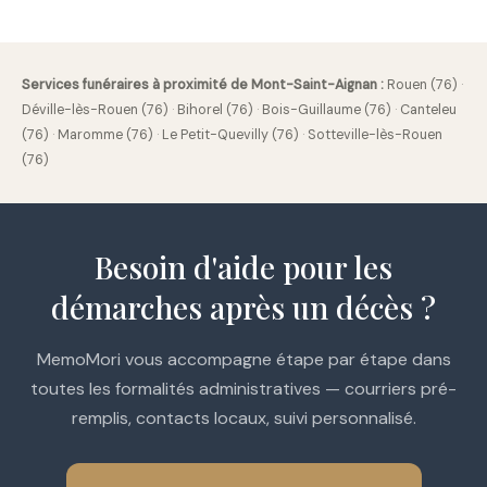
Services funéraires à proximité de Mont-Saint-Aignan :
Rouen (76)
·
Déville-lès-Rouen (76)
·
Bihorel (76)
·
Bois-Guillaume (76)
·
Canteleu
(76)
·
Maromme (76)
·
Le Petit-Quevilly (76)
·
Sotteville-lès-Rouen
(76)
Besoin d'aide pour les
démarches après un décès ?
MemoMori vous accompagne étape par étape dans
toutes les formalités administratives — courriers pré-
remplis, contacts locaux, suivi personnalisé.