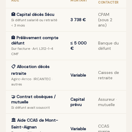
AIDE
MONTANT
CONTACTER
🏥 Capital décès Sécu
CPAM
3 738 €
(sous 2
Si défunt salarié ou retraité
ans)
< 3 mois
🏦 Prélèvement compte
défunt
≤ 5 000
Banque du
€
défunt
Sur facture · Art. L312-1-4
CMF
📋 Allocation décès
Caisses de
retraite
Variable
retraite
Agirc-Arrco · IRCANTEC ·
autres
🤝 Contrat obsèques /
Capital
Assureur ·
mutuelle
prévu
mutuelle
Si défunt avait souscrit
🏛️ Aide CCAS de Mont-
CCAS
Saint-Aignan
Variable
mairie