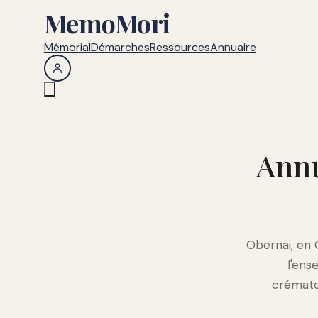
MemoMori
Mémorial
Démarches
Ressources
Annuaire
Annu
Obernai, en 
l'ens
crémator