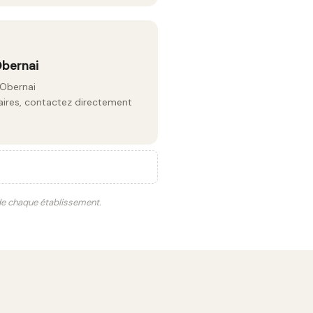
Obernai
 Obernai
raires, contactez directement
 de chaque établissement.