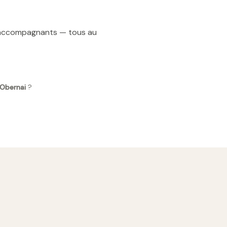
t accompagnants — tous au
 Obernai
?