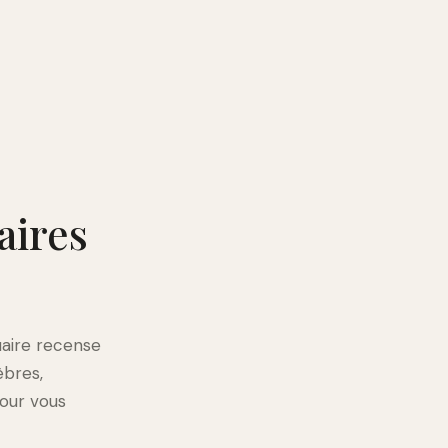
aires
uaire recense
èbres,
pour vous