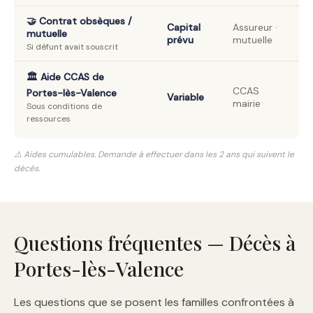
🤝 Contrat obsèques /
Capital
Assureur ·
mutuelle
prévu
mutuelle
Si défunt avait souscrit
🏛️ Aide CCAS de
CCAS
Portes-lès-Valence
Variable
mairie
Sous conditions de
ressources
⚠️ Aides cumulables. Demande à effectuer dans les 2 ans qui suivent le
décès.
Questions fréquentes — Décès à
Portes-lès-Valence
Les questions que se posent les familles confrontées à