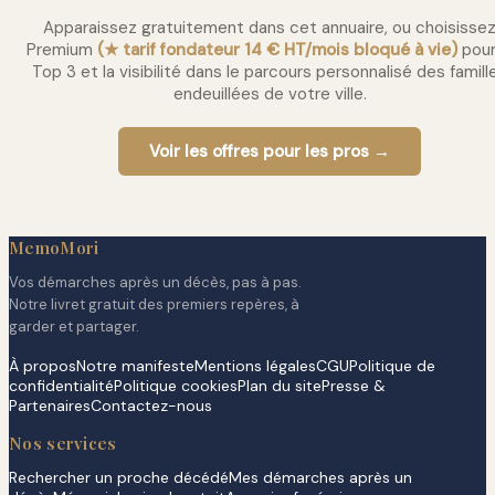
Apparaissez gratuitement dans cet annuaire, ou choisisse
Premium
(★ tarif fondateur 14 € HT/mois bloqué à vie)
pour
Top 3 et la visibilité dans le parcours personnalisé des famill
endeuillées de votre ville.
Voir les offres pour les pros →
MemoMori
Vos démarches après un décès, pas à pas.
Notre livret gratuit des premiers repères, à
garder et partager.
À propos
Notre manifeste
Mentions légales
CGU
Politique de
confidentialité
Politique cookies
Plan du site
Presse &
Partenaires
Contactez-nous
Nos services
Rechercher un proche décédé
Mes démarches après un