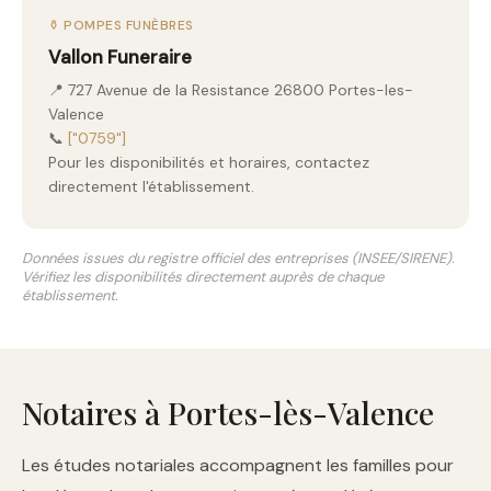
⚱️ POMPES FUNÈBRES
Vallon Funeraire
📍 727 Avenue de la Resistance 26800 Portes-les-
Valence
📞
["0759"]
Pour les disponibilités et horaires, contactez
directement l'établissement.
Données issues du registre officiel des entreprises (INSEE/SIRENE).
Vérifiez les disponibilités directement auprès de chaque
établissement.
Notaires à Portes-lès-Valence
Les études notariales accompagnent les familles pour