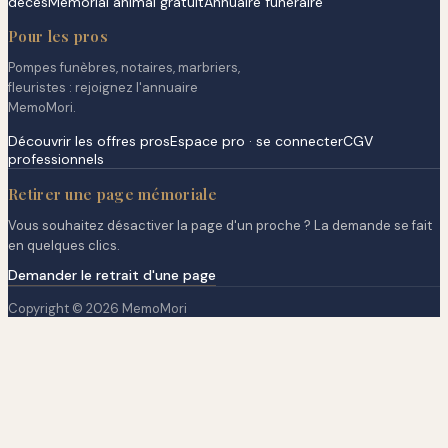
décès
Mémorial animal gratuit
Annuaire funéraire
Pour les pros
Pompes funèbres, notaires, marbriers,
fleuristes : rejoignez l'annuaire
MemoMori.
Découvrir les offres pros
Espace pro · se connecter
CGV
professionnels
Retirer une page mémoriale
Vous souhaitez désactiver la page d'un proche ? La demande se fait
en quelques clics.
Demander le retrait d'une page
Copyright © 2026 MemoMori