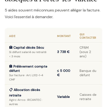
5 aides souvent méconnues peuvent alléger la facture.
Voici l'essentiel à demander.
QUI
AIDE
MONTANT
CONTACTER
🏥 Capital décès Sécu
CPAM
3 738 €
(sous 2
Si défunt salarié ou retraité
ans)
< 3 mois
🏦 Prélèvement compte
défunt
≤ 5 000
Banque du
€
défunt
Sur facture · Art. L312-1-4
CMF
📋 Allocation décès
Caisses de
retraite
Variable
retraite
Agirc-Arrco · IRCANTEC ·
autres