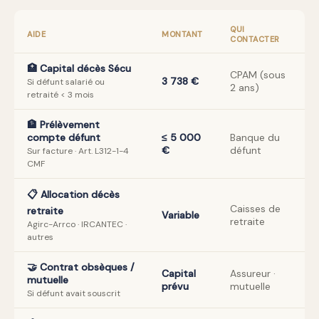
QUI
AIDE
MONTANT
CONTACTER
🏥 Capital décès Sécu
CPAM (sous
3 738 €
Si défunt salarié ou
2 ans)
retraité < 3 mois
🏦 Prélèvement
compte défunt
≤ 5 000
Banque du
€
défunt
Sur facture · Art. L312-1-4
CMF
📋 Allocation décès
Caisses de
retraite
Variable
retraite
Agirc-Arrco · IRCANTEC ·
autres
🤝 Contrat obsèques /
Capital
Assureur ·
mutuelle
prévu
mutuelle
Si défunt avait souscrit