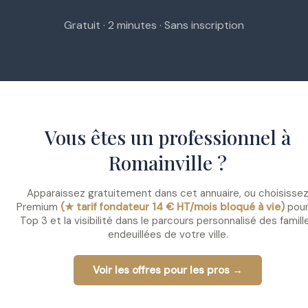
Gratuit · 2 minutes · Sans inscription
Vous êtes un professionnel à
Romainville ?
Apparaissez gratuitement dans cet annuaire, ou choisisse
Premium
(★ tarif fondateur 14 € HT/mois bloqué à vie)
pour
Top 3 et la visibilité dans le parcours personnalisé des famill
endeuillées de votre ville.
Voir les offres pour les pros →