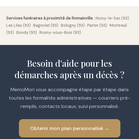
Services funéraires à proximité de Romainville :
Noisy-le-Sec (93)
·
Les Lilas (93)
·
Bagnolet (93)
·
Bobigny (93)
·
Pantin (93)
·
Montreuil
(93)
·
Bondy (93)
·
Rosny-sous-Bois (93)
Besoin d'aide pour les
démarches après un décès ?
MemoMori vous accompagne étape par étape dans
toutes les formalités administratives — courriers pré-
remplis, contacts locaux, suivi personnalisé.
Obtenir mon plan personnalisé →