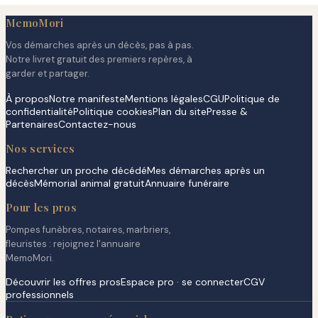
MemoMori
Vos démarches après un décès, pas à pas.
Notre livret gratuit des premiers repères, à
garder et partager.
À propos
Notre manifeste
Mentions légales
CGU
Politique de
confidentialité
Politique cookies
Plan du site
Presse &
Partenaires
Contactez-nous
Nos services
Rechercher un proche décédé
Mes démarches après un
décès
Mémorial animal gratuit
Annuaire funéraire
Pour les pros
Pompes funèbres, notaires, marbriers,
fleuristes : rejoignez l'annuaire
MemoMori.
Découvrir les offres pros
Espace pro · se connecter
CGV
professionnels