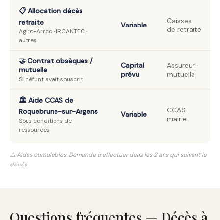
📋 Allocation décès
Caisses
retraite
Variable
de retraite
Agirc-Arrco · IRCANTEC ·
autres
🤝 Contrat obsèques /
Capital
Assureur ·
mutuelle
prévu
mutuelle
Si défunt avait souscrit
🏛️ Aide CCAS de
CCAS
Roquebrune-sur-Argens
Variable
mairie
Sous conditions de
ressources
⚠️ Aides cumulables. Demande à effectuer dans les 2 ans qui suivent le
décès.
Questions fréquentes — Décès à