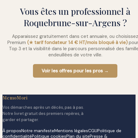
Vous êtes un professionnel à
Roquebrune-sur-Argens ?
Apparaissez gratuitement dans cet annuaire, ou choisisse
Premium
(★ tarif fondateur 14 € HT/mois bloqué à vie)
pour
Top 3 et la visibilité dans le parcours personnalisé des famill
endeuillées de votre ville.
Voir les offres pour les pros →
MemoMori
Vos démarches après un décès, pas à pas.
Notre livret gratuit des premiers repères, à
garder et partager.
À propos
Notre manifeste
Mentions légales
CGU
Politique de
confidentialité
Politique cookies
Plan du site
Presse &