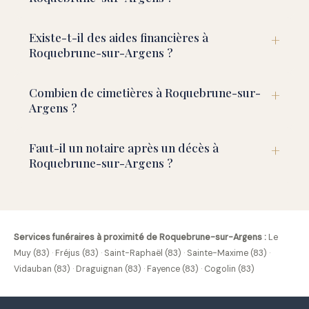
Existe-t-il des aides financières à
Roquebrune-sur-Argens ?
Combien de cimetières à Roquebrune-sur-
Argens ?
Faut-il un notaire après un décès à
Roquebrune-sur-Argens ?
Services funéraires à proximité de Roquebrune-sur-Argens :
Le
Muy (83)
·
Fréjus (83)
·
Saint-Raphaël (83)
·
Sainte-Maxime (83)
·
Vidauban (83)
·
Draguignan (83)
·
Fayence (83)
·
Cogolin (83)