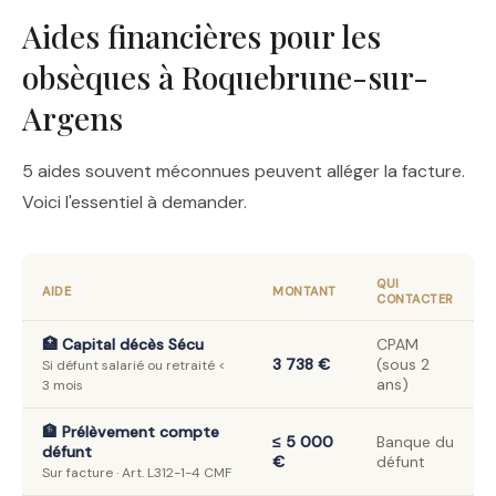
Aides financières pour les
obsèques à Roquebrune-sur-
Argens
5 aides souvent méconnues peuvent alléger la facture.
Voici l'essentiel à demander.
QUI
AIDE
MONTANT
CONTACTER
🏥 Capital décès Sécu
CPAM
3 738 €
(sous 2
Si défunt salarié ou retraité <
ans)
3 mois
🏦 Prélèvement compte
≤ 5 000
Banque du
défunt
€
défunt
Sur facture · Art. L312-1-4 CMF