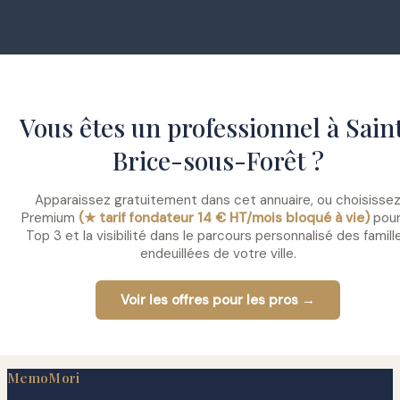
Vous êtes un professionnel à Sain
Brice-sous-Forêt ?
Apparaissez gratuitement dans cet annuaire, ou choisisse
Premium
(★ tarif fondateur 14 € HT/mois bloqué à vie)
pour
Top 3 et la visibilité dans le parcours personnalisé des famill
endeuillées de votre ville.
Voir les offres pour les pros →
MemoMori