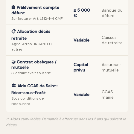
🏦 Prélèvement compte
≤ 5 000
Banque du
défunt
€
défunt
Sur facture · Art. L312-1-4 CMF
📋 Allocation décès
Caisses
retraite
Variable
de retraite
Agirc-Arrco · IRCANTEC ·
autres
🤝 Contrat obsèques /
Capital
Assureur ·
mutuelle
prévu
mutuelle
Si défunt avait souscrit
🏛️ Aide CCAS de Saint-
CCAS
Brice-sous-Forêt
Variable
mairie
Sous conditions de
ressources
⚠️ Aides cumulables. Demande à effectuer dans les 2 ans qui suivent le
décès.