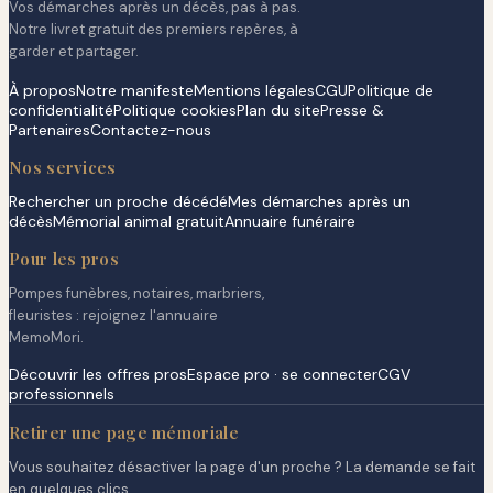
Vos démarches après un décès, pas à pas.
Notre livret gratuit des premiers repères, à
garder et partager.
À propos
Notre manifeste
Mentions légales
CGU
Politique de
confidentialité
Politique cookies
Plan du site
Presse &
Partenaires
Contactez-nous
Nos services
Rechercher un proche décédé
Mes démarches après un
décès
Mémorial animal gratuit
Annuaire funéraire
Pour les pros
Pompes funèbres, notaires, marbriers,
fleuristes : rejoignez l'annuaire
MemoMori.
Découvrir les offres pros
Espace pro · se connecter
CGV
professionnels
Retirer une page mémoriale
Vous souhaitez désactiver la page d'un proche ? La demande se fait
en quelques clics.