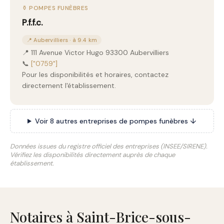
⚱️ POMPES FUNÈBRES
P.f.f.c.
📍 Aubervilliers · à 9.4 km
📍 111 Avenue Victor Hugo 93300 Aubervilliers
📞
["0759"]
Pour les disponibilités et horaires, contactez
directement l'établissement.
Voir 8 autres entreprises de pompes funèbres ↓
Données issues du registre officiel des entreprises (INSEE/SIRENE).
Vérifiez les disponibilités directement auprès de chaque
établissement.
Notaires à Saint-Brice-sous-