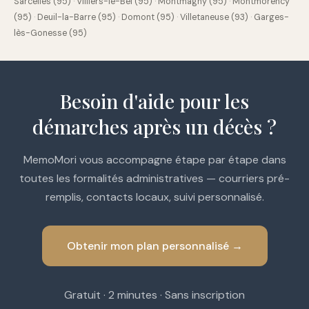
Sarcelles (95)
·
Villiers-le-Bel (95)
·
Montmagny (95)
·
Montmorency
(95)
·
Deuil-la-Barre (95)
·
Domont (95)
·
Villetaneuse (93)
·
Garges-
lès-Gonesse (95)
Besoin d'aide pour les
démarches après un décès ?
MemoMori vous accompagne étape par étape dans
toutes les formalités administratives — courriers pré-
remplis, contacts locaux, suivi personnalisé.
Obtenir mon plan personnalisé →
Gratuit · 2 minutes · Sans inscription