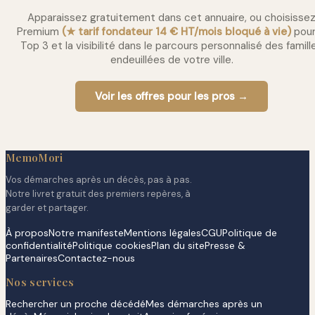
Apparaissez gratuitement dans cet annuaire, ou choisisse
Premium
(★ tarif fondateur 14 € HT/mois bloqué à vie)
pour
Top 3 et la visibilité dans le parcours personnalisé des famill
endeuillées de votre ville.
Voir les offres pour les pros →
MemoMori
Vos démarches après un décès, pas à pas.
Notre livret gratuit des premiers repères, à
garder et partager.
À propos
Notre manifeste
Mentions légales
CGU
Politique de
confidentialité
Politique cookies
Plan du site
Presse &
Partenaires
Contactez-nous
Nos services
Rechercher un proche décédé
Mes démarches après un