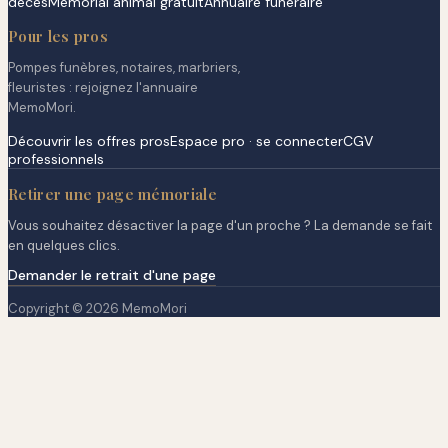
décès
Mémorial animal gratuit
Annuaire funéraire
Pour les pros
Pompes funèbres, notaires, marbriers,
fleuristes : rejoignez l'annuaire
MemoMori.
Découvrir les offres pros
Espace pro · se connecter
CGV
professionnels
Retirer une page mémoriale
Vous souhaitez désactiver la page d'un proche ? La demande se fait
en quelques clics.
Demander le retrait d'une page
Copyright © 2026 MemoMori