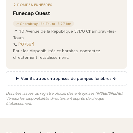
⚱️ POMPES FUNÈBRES
Funecap Ouest
📍 Chambray-lès-Tours · à 7.7 km
📍 40 Avenue de la Republique 37170 Chambray-les-
Tours
📞
["0759"]
Pour les disponibilités et horaires, contactez
directement l'établissement.
Voir 8 autres entreprises de pompes funèbres ↓
Données issues du registre officiel des entreprises (INSEE/SIRENE).
Vérifiez les disponibilités directement auprès de chaque
établissement.