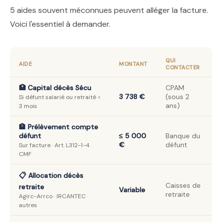
5 aides souvent méconnues peuvent alléger la facture.
Voici l'essentiel à demander.
QUI
AIDE
MONTANT
CONTACTER
🏥 Capital décès Sécu
CPAM
3 738 €
(sous 2
Si défunt salarié ou retraité <
ans)
3 mois
🏦 Prélèvement compte
défunt
≤ 5 000
Banque du
€
défunt
Sur facture · Art. L312-1-4
CMF
📋 Allocation décès
Caisses de
retraite
Variable
retraite
Agirc-Arrco · IRCANTEC ·
autres