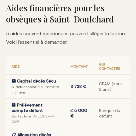
Aides financières pour les
obsèques à Saint-Doulchard
5 aides souvent méconnues peuvent alléger la facture.
Voici l'essentiel à demander.
QUI
AIDE
MONTANT
CONTACTER
🏥 Capital décès Sécu
CPAM (sous
3 738 €
Si défunt salarié ou retraité
2 ans)
< 3 mois
🏦 Prélèvement
compte défunt
≤ 5 000
Banque du
€
défunt
Sur facture · Art. L312-1-4
CMF
📋 Allocation décès