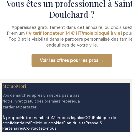
Vous êtes un professionnel à Sain
Doulchard ?
Apparaissez gratuitement dans cet annuaire, ou choisisse
Premium
(★ tarif fondateur 14 € HT/mois bloqué à vie)
pour
Top 3 et la visibilité dans le parcours personnalisé des famill
endeuillées de votre ville.
Voir les offres pour les pros →
MemoMori
Vos démarches après un décès, pas à pas.
Notre livret gratuit des premiers repères, à
garder et partager.
À propos
Notre manifeste
Mentions légales
CGU
Politique de
confidentialité
Politique cookies
Plan du site
Presse &
Partenaires
Contactez-nous