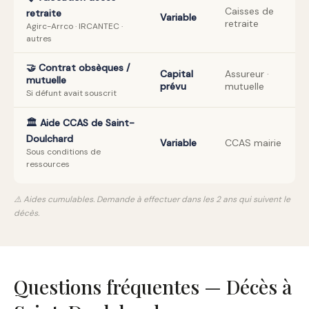
Caisses de
retraite
Variable
retraite
Agirc-Arrco · IRCANTEC ·
autres
🤝 Contrat obsèques /
Capital
Assureur ·
mutuelle
prévu
mutuelle
Si défunt avait souscrit
🏛️ Aide CCAS de Saint-
Doulchard
Variable
CCAS mairie
Sous conditions de
ressources
⚠️ Aides cumulables. Demande à effectuer dans les 2 ans qui suivent le
décès.
Questions fréquentes — Décès à