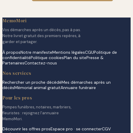
MemoMori
Vos démarches après un décès, pas à pas.
Notre livret gratuit des premiers repères, à
garder et partager.
À propos
Notre manifeste
Mentions légales
CGU
Politique de
confidentialité
Politique cookies
Plan du site
Presse &
Partenaires
Contactez-nous
Nos services
Rechercher un proche décédé
Mes démarches après un
décès
Mémorial animal gratuit
Annuaire funéraire
Pour les pros
Pompes funèbres, notaires, marbriers,
fleuristes : rejoignez l'annuaire
MemoMori.
Découvrir les offres pros
Espace pro · se connecter
CGV