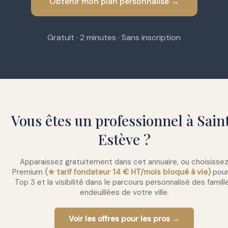
Obtenir mon plan personnalisé →
Gratuit · 2 minutes · Sans inscription
Vous êtes un professionnel à Sain
Estève ?
Apparaissez gratuitement dans cet annuaire, ou choisisse
Premium
(★ tarif fondateur 14 € HT/mois bloqué à vie)
pour
Top 3 et la visibilité dans le parcours personnalisé des famill
endeuillées de votre ville.
Voir les offres pour les pros →