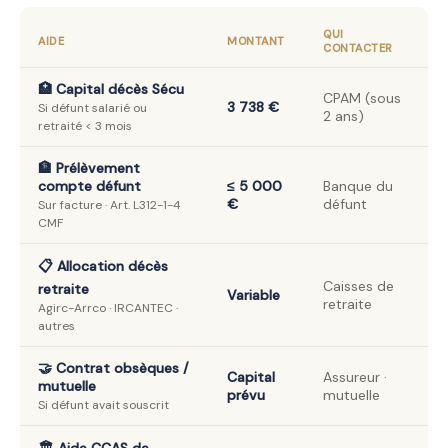
QUI
AIDE
MONTANT
CONTACTER
🏥 Capital décès Sécu
CPAM (sous
3 738 €
Si défunt salarié ou
2 ans)
retraité < 3 mois
🏦 Prélèvement
compte défunt
≤ 5 000
Banque du
€
défunt
Sur facture · Art. L312-1-4
CMF
📋 Allocation décès
Caisses de
retraite
Variable
retraite
Agirc-Arrco · IRCANTEC ·
autres
🤝 Contrat obsèques /
Capital
Assureur ·
mutuelle
prévu
mutuelle
Si défunt avait souscrit