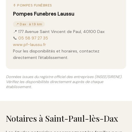
⚱️ POMPES FUNÈBRES
Pompes Funebres Laussu
📍 Dax · à 1.9 km
📍 177 Avenue Saint Vincent de Paul, 40100 Dax
📞
05 58 97 27 35
www.pf-laussu.fr
Pour les disponibilités et horaires, contactez
directement l'établissement.
Données issues du registre officiel des entreprises (INSEE/SIRENE).
Vérifiez les disponibilités directement auprès de chaque
établissement.
Notaires à Saint-Paul-lès-Dax