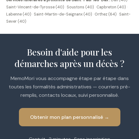
Services funéraires à proximité de Saint-Paul-lès-Dax :
Dax (40)
·
Saint-Vincent-de-Tyrosse (40)
·
Soustons (40)
·
Capbreton (40)
·
Labenne (40)
·
Saint-Martin-de-Seignanx (40)
·
Orthez (64)
·
Saint-
Sever (40)
Besoin d'aide pour les
démarches après un décès ?
MemoMori vous accompagne étape par étape dans
toutes les formalités administratives — courriers pré-
remplis, contacts locaux, suivi personnalisé.
Obtenir mon plan personnalisé →