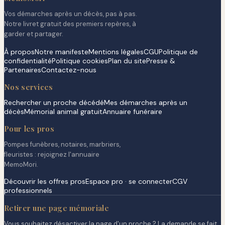
Vos démarches après un décès, pas à pas.
Notre livret gratuit des premiers repères, à
garder et partager.
À propos
Notre manifeste
Mentions légales
CGU
Politique de
confidentialité
Politique cookies
Plan du site
Presse &
Partenaires
Contactez-nous
Nos services
Rechercher un proche décédé
Mes démarches après un
décès
Mémorial animal gratuit
Annuaire funéraire
Pour les pros
Pompes funèbres, notaires, marbriers,
fleuristes : rejoignez l'annuaire
MemoMori.
Découvrir les offres pros
Espace pro · se connecter
CGV
professionnels
Retirer une page mémoriale
Vous souhaitez désactiver la page d'un proche ? La demande se fait