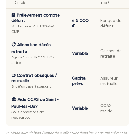
ans)
< 3 mois
🏦 Prélèvement compte
défunt
≤ 5 000
Banque du
€
défunt
Sur facture · Art. L312-1-4
CMF
📋 Allocation décès
Caisses de
retraite
Variable
retraite
Agirc-Arrco · IRCANTEC ·
autres
🤝 Contrat obsèques /
Capital
Assureur ·
mutuelle
prévu
mutuelle
Si défunt avait souscrit
🏛️ Aide CCAS de Saint-
CCAS
Paul-lès-Dax
Variable
mairie
Sous conditions de
ressources
⚠️ Aides cumulables. Demande à effectuer dans les 2 ans qui suivent le