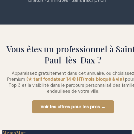
Gratuit · 2 minutes · Sans inscription
Vous êtes un professionnel à Sain
Paul-lès-Dax ?
Apparaissez gratuitement dans cet annuaire, ou choisisse
Premium
(★ tarif fondateur 14 € HT/mois bloqué à vie)
pour
Top 3 et la visibilité dans le parcours personnalisé des famill
endeuillées de votre ville.
Voir les offres pour les pros →
MemoMori