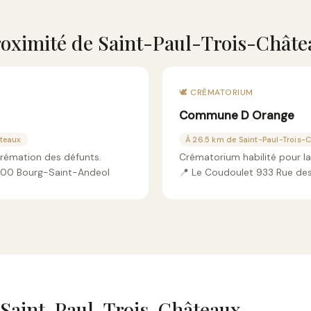
oximité de Saint-Paul-Trois-Châte
🕊️ CRÉMATORIUM
Commune D Orange
âteaux
À 26.5 km de Saint-Paul-Trois-
crémation des défunts.
Crématorium habilité pour l
7700 Bourg-Saint-Andeol
📍 Le Coudoulet 933 Rue de
e Saint-Paul-Trois-Châteaux