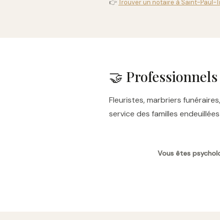
👉
Trouver un notaire à Saint-Paul-
🤝 Professionnels
Fleuristes, marbriers funérai
service des familles endeuillé
Vous êtes psycholo