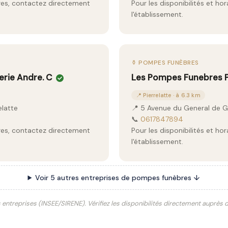
aires, contactez directement
Pour les disponibilités et ho
l'établissement.
⚱️ POMPES FUNÈBRES
rie Andre. C
Les Pompes Funebres P
📍 Pierrelatte · à 6.3 km
elatte
📍 5 Avenue du General de G
📞
0617847894
aires, contactez directement
Pour les disponibilités et ho
l'établissement.
Voir 5 autres entreprises de pompes funèbres ↓
s entreprises (INSEE/SIRENE). Vérifiez les disponibilités directement auprès