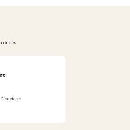
n décès.
ire
Pierrelatte