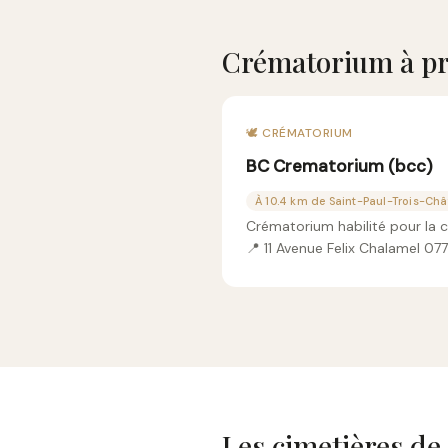
Crématorium à pr
🕊️ CRÉMATORIUM
BC Crematorium (bcc)
À 10.4 km de Saint-Paul-Trois-Ch
Crématorium habilité pour la 
📍 11 Avenue Felix Chalamel 0
Les cimetières d