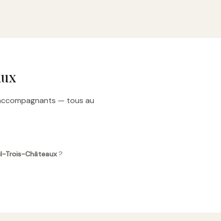
aux
t accompagnants — tous au
ul-Trois-Châteaux
?