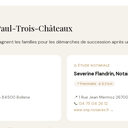
-Paul-Trois-Châteaux
gnent les familles pour les démarches de succession après u
⚖️ ÉTUDE NOTARIALE
Severine Flandrin, Nota
📍 Pierrelatte · à 6.3 km
a 84500 Bollene
📍 1 Rue Jean Mermoz 26700 
📞
04 75 04 26 12
www.onp.notaires.fr →