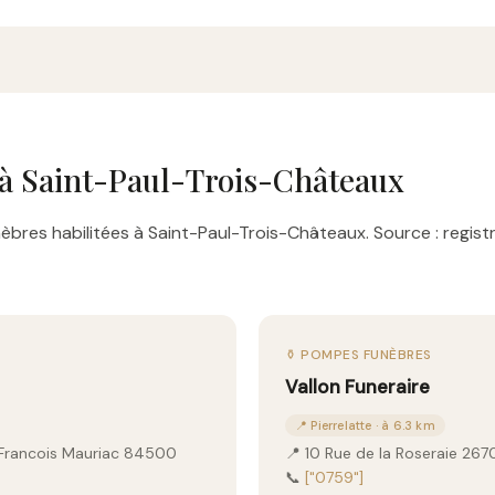
à Saint-Paul-Trois-Châteaux
bres habilitées à Saint-Paul-Trois-Châteaux. Source : regist
⚱️ POMPES FUNÈBRES
Vallon Funeraire
📍 Pierrelatte · à 6.3 km
 Francois Mauriac 84500
📍 10 Rue de la Roseraie 267
📞
["0759"]