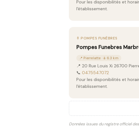
Pour les disponibilités et hor
l'établissement.
⚱️ POMPES FUNÈBRES
Pompes Funebres Marbre
📍 Pierrelatte · à 6.3 km
📍 20 Rue Louis Xi 26700 Pierr
📞
0475547072
Pour les disponibilités et hor
l'établissement.
Données issues du registre officiel de