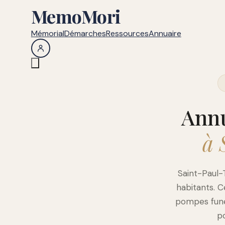
MemoMori
Mémorial
Démarches
Ressources
Annuaire
Annu
à 
Saint-Paul-
habitants. C
pompes funèb
po