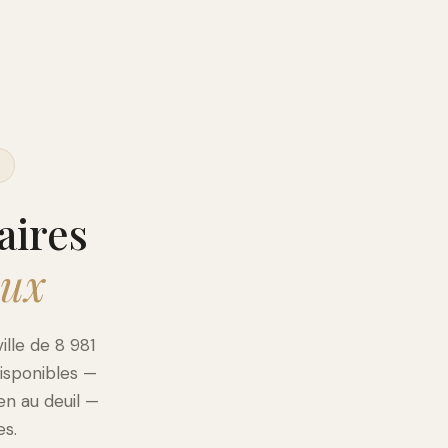
aires
aux
lle de 8 981
disponibles —
en au deuil —
es.