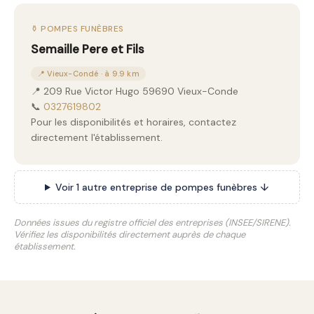
⚱️ POMPES FUNÈBRES
Semaille Pere et Fils
📍 Vieux-Condé · à 9.9 km
📍 209 Rue Victor Hugo 59690 Vieux-Conde
📞
0327619802
Pour les disponibilités et horaires, contactez
directement l'établissement.
Voir 1 autre entreprise de pompes funèbres ↓
Données issues du registre officiel des entreprises (INSEE/SIRENE).
Vérifiez les disponibilités directement auprès de chaque
établissement.