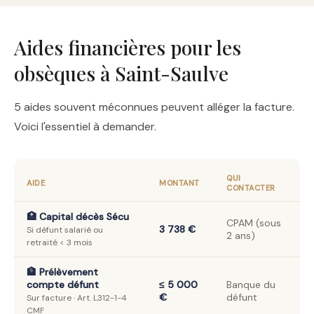
Aides financières pour les
obsèques à Saint-Saulve
5 aides souvent méconnues peuvent alléger la facture.
Voici l'essentiel à demander.
QUI
AIDE
MONTANT
CONTACTER
🏥 Capital décès Sécu
CPAM (sous
3 738 €
Si défunt salarié ou
2 ans)
retraité < 3 mois
🏦 Prélèvement
compte défunt
≤ 5 000
Banque du
€
défunt
Sur facture · Art. L312-1-4
CMF