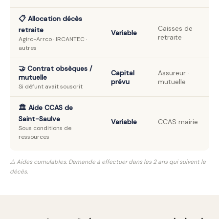
📋 Allocation décès
Caisses de
retraite
Variable
retraite
Agirc-Arrco · IRCANTEC ·
autres
🤝 Contrat obsèques /
Capital
Assureur ·
mutuelle
prévu
mutuelle
Si défunt avait souscrit
🏛️ Aide CCAS de
Saint-Saulve
Variable
CCAS mairie
Sous conditions de
ressources
⚠️ Aides cumulables. Demande à effectuer dans les 2 ans qui suivent le
décès.