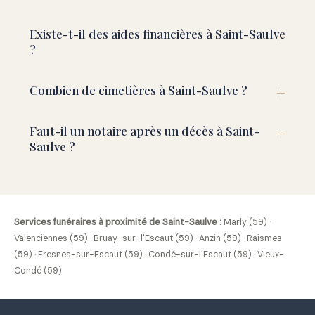
Existe-t-il des aides financières à Saint-Saulve
?
Combien de cimetières à Saint-Saulve ?
Faut-il un notaire après un décès à Saint-
Saulve ?
Services funéraires à proximité de Saint-Saulve :
Marly (59)
·
Valenciennes (59)
·
Bruay-sur-l'Escaut (59)
·
Anzin (59)
·
Raismes
(59)
·
Fresnes-sur-Escaut (59)
·
Condé-sur-l'Escaut (59)
·
Vieux-
Condé (59)